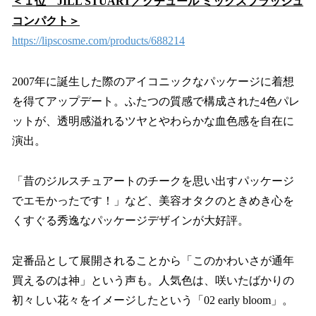
＜１位 JILL STUART／クチュール ミックスブラッシュ
コンパクト＞
https://lipscosme.com/products/688214
2007年に誕生した際のアイコニックなパッケージに着想
を得てアップデート。ふたつの質感で構成された4色パレ
ットが、透明感溢れるツヤとやわらかな血色感を自在に
演出。
「昔のジルスチュアートのチークを思い出すパッケージ
でエモかったです！」など、美容オタクのときめき心を
くすぐる秀逸なパッケージデザインが大好評。
定番品として展開されることから「このかわいさが通年
買えるのは神」という声も。人気色は、咲いたばかりの
初々しい花々をイメージしたという「02 early bloom」。