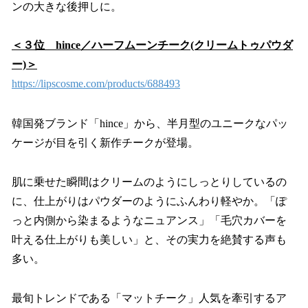
ンの大きな後押しに。
＜３位 hince／ハーフムーンチーク(クリームトゥパウダ
ー)＞
https://lipscosme.com/products/688493
韓国発ブランド「hince」から、半月型のユニークなパッ
ケージが目を引く新作チークが登場。
肌に乗せた瞬間はクリームのようにしっとりしているの
に、仕上がりはパウダーのようにふんわり軽やか。「ぽ
っと内側から染まるようなニュアンス」「毛穴カバーを
叶える仕上がりも美しい」と、その実力を絶賛する声も
多い。
最旬トレンドである「マットチーク」人気を牽引するア