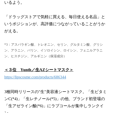
いるよう。
「ドラッグストアで気軽に買える、毎日使える名品」と
いうポジションが、高評価につながっていることがうか
がえる。
*3：アスパラギン酸、トレオニン、セリン、グルタミン酸、グリシ
ン、アラニン、バリン、イソロイシン、ロイシン、フェニルアラニ
ン、ヒスチジン、アルギニン（保湿成分）
＜３位 Yunth／生AZシートマスク＞
https://lipscosme.com/products/686344
3種同時リリースの"生"美容液シートマスク。「生ビタミ
ンC(*4)」「生レチノール(*5)」の他、ブランド初登場の
「生アゼライン酸(*6)」にラブコールが集中しランクイ
ン。