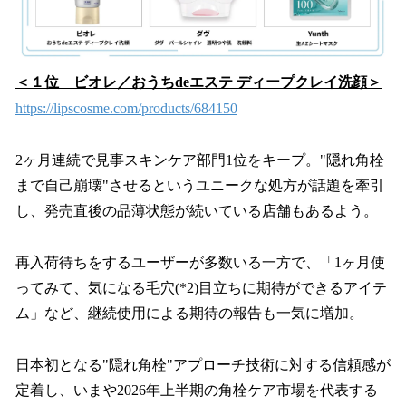
＜１位 ビオレ／おうちdeエステ ディープクレイ洗顔＞
https://lipscosme.com/products/684150
2ヶ月連続で見事スキンケア部門1位をキープ。"隠れ角栓
まで自己崩壊"させるというユニークな処方が話題を牽引
し、発売直後の品薄状態が続いている店舗もあるよう。
再入荷待ちをするユーザーが多数いる一方で、「1ヶ月使
ってみて、気になる毛穴(*2)目立ちに期待ができるアイテ
ム」など、継続使用による期待の報告も一気に増加。
日本初となる"隠れ角栓"アプローチ技術に対する信頼感が
定着し、いまや2026年上半期の角栓ケア市場を代表する