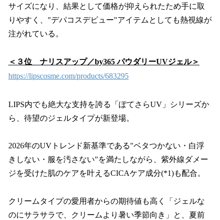
サイズになり、結果として価格が抑えられたため手に取
りやすく、"デパコスデビュー"アイテムとしても熱視線が
注がれている。
＜３位 ナリスアップ／by365 パウダリーUVジェル＞
https://lipscosme.com/products/683295
LIPS内でも絶大な支持を誇る「ぽてさらUV」シリーズか
ら、待望のジェルタイプが新登場。
2026年のUVトレンド新基準である"ベタつかない・白浮
きしない・服を汚さない"を満たしながら、紫外線ダメー
ジを受けた肌のケアを叶えるCICAケア成分(*1)も配合。
クリームタイプの愛用者からの期待値も高く「ジェルな
のにサラサラで、クリームより暑い季節向き」と、夏前