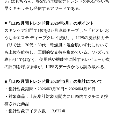
S」はもちろん、各SNSで話題の"トレンドの原石"をいち
早くキャッチし発信するアワードである。
■「LIPS月間トレンド賞 2026年5月」のポイント
スキンケア部門で1位を2カ月連続キープした「ビオレ お
うちdeエステ ディープクレイ洗顔」。LIPSの洗顔料カテ
ゴリでは、20代・30代・乾燥肌・混合肌いずれにおいて
も上位を維持し、圧倒的な支持を集めている。"バズって
終わり"ではなく、使用感や機能性に関するレビューが次
の評判を呼ぶ循環が、LIPS内データからも読み取れる。
■「LIPS月間トレンド賞 2026年5月」の集計について
・集計対象期間：2026年3月20日〜2026年4月19日
・対象商品：上記集計対象期間内にLIPS内でクチコミ投
稿された商品
・集計対象アイテム数：13,622点