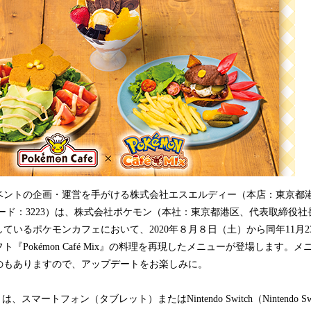
込
み
中
で
す
ベントの企画・運営を手がける株式会社エスエルディー（本店：東京都
ード：3223）は、株式会社ポケモン（本社：東京都港区、代表取締役
ているポケモンカフェにおいて、2020年８月８日（土）から同年11月
『Pokémon Café Mix』の料理を再現したメニューが登場します。
のもありますので、アップデートをお楽しみに。
Mix』は、スマートフォン（タブレット）またはNintendo Switch（Nintendo Sw