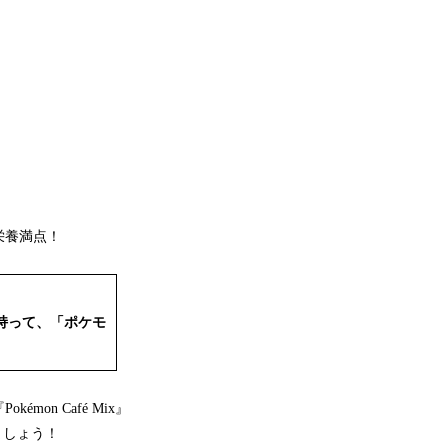
栄養満点！
体）を持って、「ポケモ
n Café Mix』
ましょう！