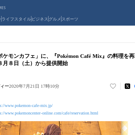
ES
ン
ライフスタイル
ビジネス
グルメ
スポーツ
ケモンカフェ」に、『Pokémon Café Mix』の料理
年８月８日（土）から提供開始
ィー
2020年7月21日 17時10分
い
い
ね
ps://www.pokemon-cafe-mix.jp/
！
ps://www.pokemoncenter-online.com/cafe/reservation.html
数
を
読
み