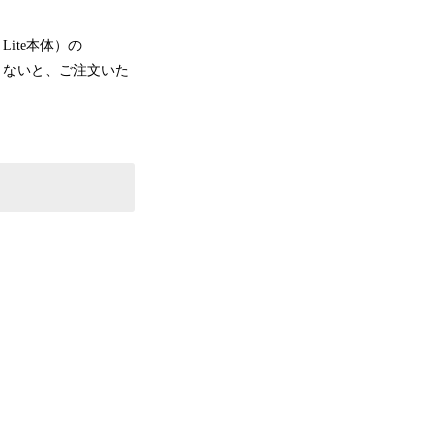
 Lite本体）の
できないと、ご注文いた
）
）