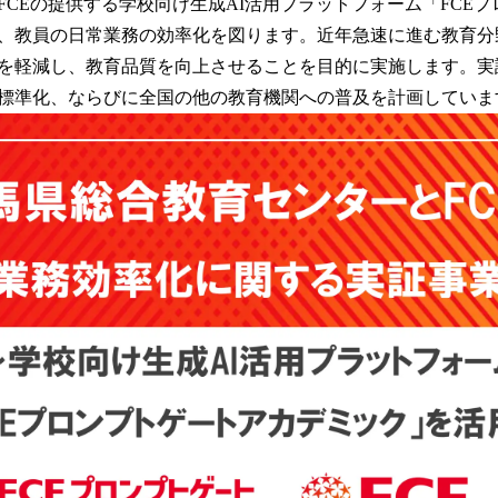
FCEの提供する学校向け生成AI活用プラットフォーム「FCE
読
、教員の日常業務の効率化を図ります。近年急速に進む教育分
み
込
を軽減し、教育品質を向上させることを目的に実施します。実
み
標準化、ならびに全国の他の教育機関への普及を計画していま
中
で
す