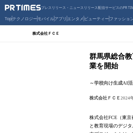
プレスリリース・ニュースリリース配信サービスのPR TIM
Top
テクノロジー
モバイル
アプリ
エンタメ
ビューティー
ファッショ
株式会社ＦＣＥ
群馬県総合教
業を開始
～学校向け生成AI
株式会社ＦＣＥ
2024
株式会社FCE（東
と教育現場のデジタ