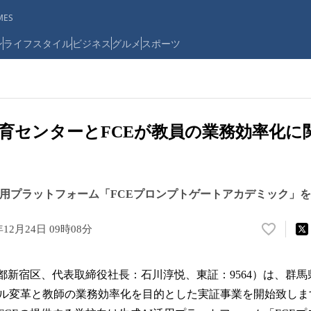
ES
ン
ライフスタイル
ビジネス
グルメ
スポーツ
育センターとFCEが教員の業務効率化に
活用プラットフォーム「FCEプロンプトゲートアカデミック」
年12月24日 09時08分
い
い
ね
京都新宿区、代表取締役社長：石川淳悦、東証：9564）は、群
！
数
ル変革と教師の業務効率化を目的とした実証事業を開始致しま
を