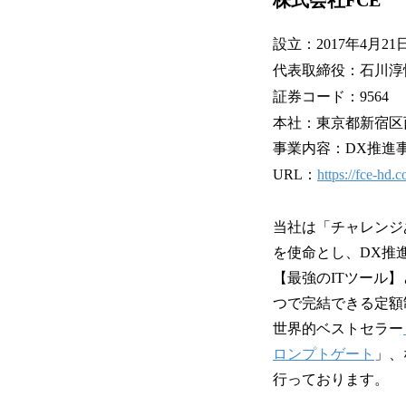
株式会社FCE
設立：2017年4
代表取締役：石川淳
証券コード：9564
本社：東京都新宿区
事業内容：DX推進
URL：
https://fce-hd.co
当社は「チャレンジ
を使命とし、DX推
【最強のITツール】
つで完結できる定額
世界的ベストセラー
ロンプトゲート
」、
行っております。