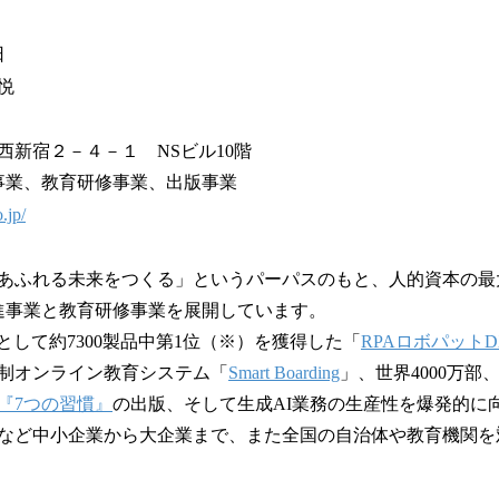
月21日
悦
西新宿２－４－１ NSビル10階
事業、教育研修事業、出版事業
.jp/
あふれる未来をつくる」というパーパスのもと、人的資本の最
進事業と教育研修事業を展開しています。
として約7300製品中第1位（※）を獲得した「
RPAロボパットD
制オンライン教育システム「
Smart Boarding
」、世界4000万部
『7つの習慣』
の出版、そして生成AI業務の生産性を爆発的に
など中小企業から大企業まで、また全国の自治体や教育機関を