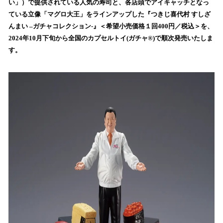
い」）で提供されている人気の寿司と、各店頭でアイキャッチとなっ
読
ている立像「マグロ大王」をラインアップした『つきじ喜代村 すしざ
み
んまい –ガチャコレクション-』＜希望小売価格１回400円／税込＞を、
込
2024年10月下旬から全国のカプセルトイ(ガチャ®)で順次発売いたしま
み
す。
中
で
す