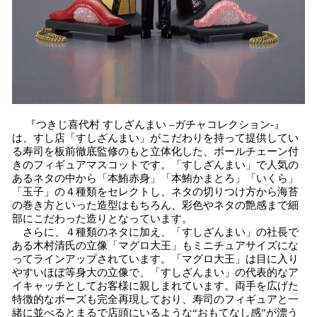
『つきじ喜代村 すしざんまい –ガチャコレクション-』
は、すし店「すしざんまい」がこだわりを持って提供してい
る寿司を板前徹底監修のもと立体化した、ボールチェーン付
きのフィギュアマスコットです。「すしざんまい」で人気の
あるネタの中から「本鮪赤身」「本鮪かまとろ」「いくら」
「玉子」の４種類をセレクトし、ネタの切りつけ方から海苔
の巻き方といった造型はもちろん、彩色やネタの艶感まで細
部にこだわった造りとなっています。
さらに、４種類のネタに加え、「すしざんまい」の社長で
ある木村清氏の立像「マグロ大王」もミニチュアサイズにな
ってラインアップされています。「マグロ大王」は目に入り
やすいほぼ等身大の立像で、「すしざんまい」の代表的なア
イキャッチとしてお客様に親しまれています。両手を広げた
特徴的なポーズも完全再現しており、寿司のフィギュアと一
緒に並べるとまるで店頭にいるような“おもてなし感”が漂う