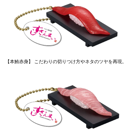
【本鮪赤身】 こだわりの切りつけ方やネタのツヤを再現。