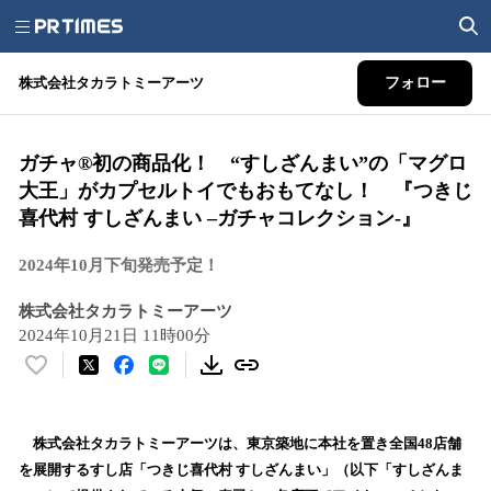
株式会社タカラトミーアーツ
フォロー
ガチャ®初の商品化！ “すしざんまい”の「マグロ
大王」がカプセルトイでもおもてなし！ 『つきじ
喜代村 すしざんまい –ガチャコレクション-』
2024年10月下旬発売予定！
株式会社タカラトミーアーツ
2024年10月21日 11時00分
い
い
ね
！
株式会社タカラトミーアーツは、東京築地に本社を置き全国48店舗
数
を展開するすし店「つきじ喜代村 すしざんまい」（以下「すしざんま
を