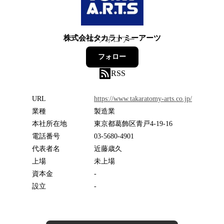
株式会社タカラトミーアーツ
67
フォロワー
フォロー
RSS
URL
https://www.takaratomy-arts.co.jp/
業種
製造業
本社所在地
東京都葛飾区青戸4-19-16
電話番号
03-5680-4901
代表者名
近藤歳久
上場
未上場
資本金
-
設立
-