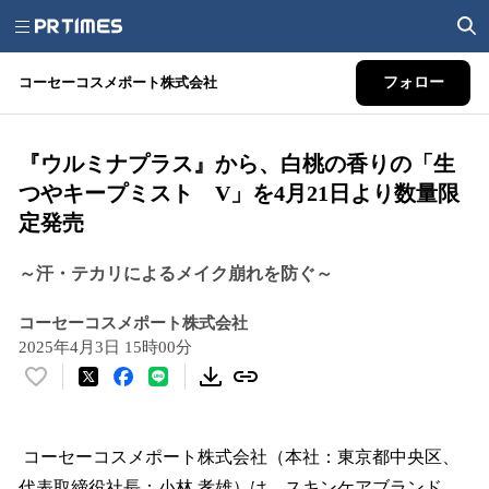
コーセーコスメポート株式会社
フォロー
『ウルミナプラス』から、白桃の香りの「生
つやキープミスト V」を4月21日より数量限
定発売
～汗・テカリによるメイク崩れを防ぐ～
コーセーコスメポート株式会社
2025年4月3日 15時00分
い
い
ね
！
コーセーコスメポート株式会社（本社：東京都中央区、
数
代表取締役社長：小林 孝雄）は、スキンケアブランド