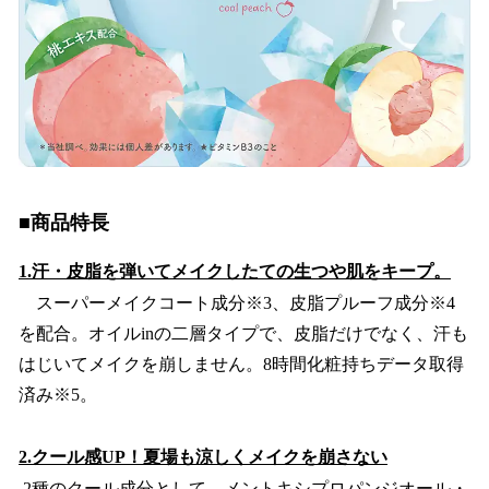
■商品特長
1.汗・皮脂を弾いてメイクしたての生つや肌をキープ。
スーパーメイクコート成分※3、皮脂プルーフ成分※4
を配合。オイルinの二層タイプで、皮脂だけでなく、汗も
はじいてメイクを崩しません。8時間化粧持ちデータ取得
済み※5。
2.クール感UP！夏場も涼しくメイクを崩さない
2種のクール成分として、メントキシプロパンジオール・