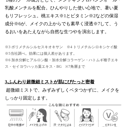
乳酸メンチルを配合。ひんやりした使い心地で、暑い夏
もリフレッシュ。桃エキス※1とビタミン※2などの保湿
成分※6が、メイクの上からでも素早く浸透※7して、う
るおいをあたえながら自然な生つやを演出します。
※3 ポリメチルシルセスキオキサン ※4 トリメチルシロキシケイ酸
※5当社調べ。効果には個人差があります。
※6 加水分解ヒアルロン酸・加水分解コラーゲン・ハトムギ種子エキ
ス・セイヨウハッカ葉エキス・BG ※7角層まで
3.ふんわり超微細ミストが肌にぴたっと密着
超微細ミストで、みずみずしくベタつかずに、メイクを
しっかり固定します。