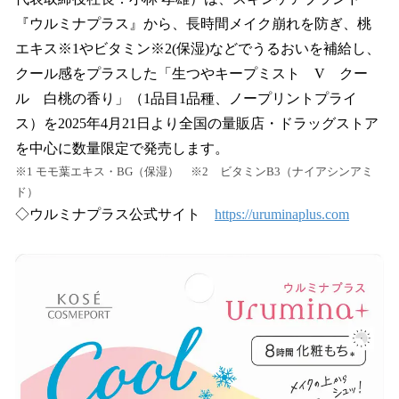
を
『ウルミナプラス』から、長時間メイク崩れを防ぎ、桃
読
み
エキス※1やビタミン※2(保湿)などでうるおいを補給し、
込
クール感をプラスした「生つやキープミスト V クー
み
ル 白桃の香り」（1品目1品種、ノープリントプライ
中
で
ス）を2025年4月21日より全国の量販店・ドラッグストア
す
を中心に数量限定で発売します。
※1 モモ葉エキス・BG（保湿） ※2 ビタミンB3（ナイアシンアミ
ド）
◇ウルミナプラス公式サイト
https://uruminaplus.com