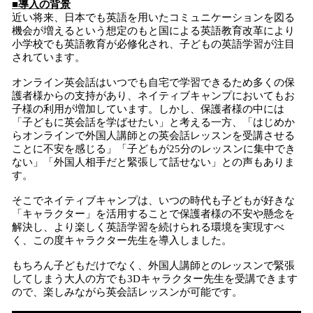
■導入の背景
近い将来、日本でも英語を用いたコミュニケーションを図る
機会が増えるという想定のもと国による英語教育改革により
小学校でも英語教育が必修化され、子どもの英語学習が注目
されています。
オンライン英会話はいつでも自宅で学習できるため多くの保
護者様からの支持があり、ネイティブキャンプにおいてもお
子様の利用が増加しています。しかし、保護者様の中には
「子どもに英会話を学ばせたい」と考える一方、「はじめか
らオンラインで外国人講師との英会話レッスンを受講させる
ことに不安を感じる」「子どもが25分のレッスンに集中でき
ない」「外国人相手だと緊張して話せない」との声もありま
す。
そこでネイティブキャンプは、いつの時代も子どもが好きな
「キャラクター」を活用することで保護者様の不安や懸念を
解決し、より楽しく英語学習を続けられる環境を実現すべ
く、この度キャラクター先生を導入しました。
もちろん子どもだけでなく、外国人講師とのレッスンで緊張
してしまう大人の方でも3Dキャラクター先生を受講できます
ので、楽しみながら英会話レッスンが可能です。