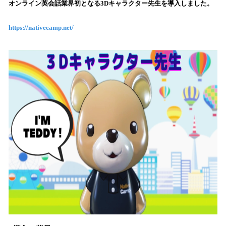
オンライン英会話業界初となる3Dキャラクター先生を導入しました。
み
込
https://nativecamp.net/
み
中
で
す