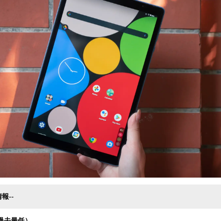
み
込
み
中
で
す
報--
過去最低）