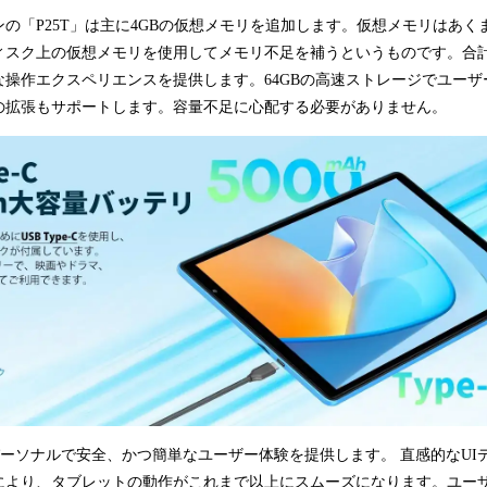
ョンの「P25T」は主に4GBの仮想メモリを追加します。仮想メモリはあ
スク上の仮想メモリを使用してメモリ不足を補うというものです。合計8
な操作エクスペリエンスを提供します。64GBの高速ストレージでユーザ
カードの拡張もサポートします。容量不足に心配する必要がありません。
は、よりパーソナルで安全、かつ簡単なユーザー体験を提供します。 直感的なU
により、タブレットの動作がこれまで以上にスムーズになります。ユー