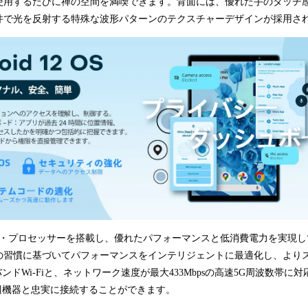
使用するたびに禅の空間を満喫できます。背面には、優れた手のタッチ
件で光を反射する特殊な波形パターンのテクスチャーデザインが採用さ
ア・プロセッサーを搭載し、優れたパフォーマンスと低消費電力を実現し
の習慣に基づいてパフォーマンスをインテリジェントに最適化し、より
ンドWi-Fiと、ネットワーク速度が最大433Mbpsの高速5G周波数帯に
、周辺機器と忠実に接続することができます。