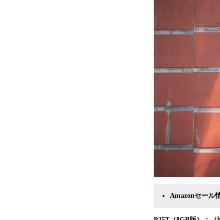
Amazonセール情
P25T（8GB版）
：（