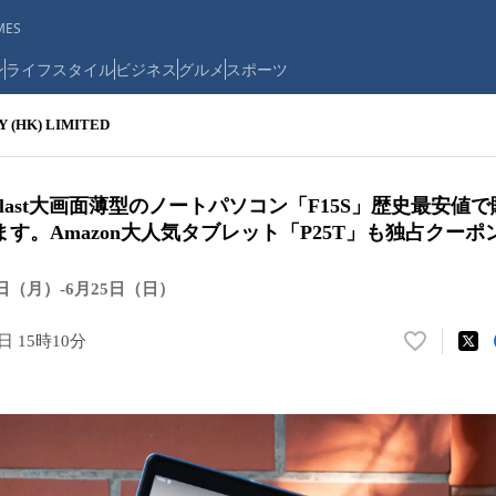
ES
ン
ライフスタイル
ビジネス
グルメ
スポーツ
(HK) LIMITED
clast大画面薄型のノートパソコン「F15S」歴史最安値で
す。Amazon大人気タブレット「P25T」も独占クーポ
日（月）-6月25日（日）
日 15時10分
い
い
ね
！
数
を
読