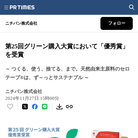
ニチバン株式会社
フォロー
第25回グリーン購入大賞において「優秀賞」
を受賞
～ つくる、使う、捨てる、まで。天然由来主原料のセロ
テープ®は、ず～っとサステナブル ～
ニチバン株式会社
2024年11月27日 15時00分
い
い
ね
！
数