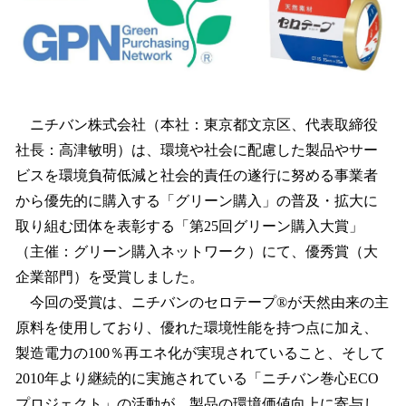
を
読
み
込
み
中
ニチバン株式会社（本社：東京都文京区、代表取締役
で
す
社長：高津敏明）は、環境や社会に配慮した製品やサー
ビスを環境負荷低減と社会的責任の遂行に努める事業者
から優先的に購入する「グリーン購入」の普及・拡大に
取り組む団体を表彰する「第25回グリーン購入大賞」
（主催：グリーン購入ネットワーク）にて、優秀賞（大
企業部門）を受賞しました。
今回の受賞は、ニチバンのセロテープ®が天然由来の主
原料を使用しており、優れた環境性能を持つ点に加え、
製造電力の100％再エネ化が実現されていること、そして
2010年より継続的に実施されている「ニチバン巻心ECO
プロジェクト」の活動が、製品の環境価値向上に寄与し