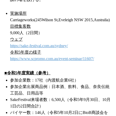
実施場所
Carriageworks(245Wilson St,Eveleigh NSW 2015,Australia)
目標集客数
9,000人（2日間）
ウェブ
https://sake-festival.com.au/sydney/
令和5年度の様子
https://www.scpromo.com.au/event-seminar/11607/
■令和5年度実績（参考）
参加企業数：17社（内渡航企業6社）
参加企業出展商品例：日本酒、飲料、食品、奈良伝統
工芸品、日用品等
SakeFestival来場者数：6,500人（令和5年9月30日、10月
1日の2日間合計）
バイヤー数：146人（令和5年10月2日にBtoB商談会を