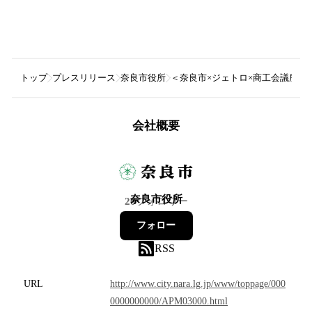
トップ
プレスリリース
奈良市役所
＜奈良市×ジェトロ×商工会議所連携
会社概要
奈良市役所
20
フォロワー
フォロー
RSS
URL
http://www.city.nara.lg.jp/www/toppage/000
0000000000/APM03000.html