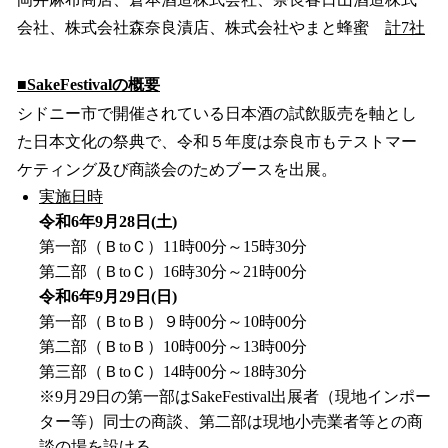
会社、株式会社森奈良漬店、株式会社やまと蜂蜜
計7社
■SakeFestivalの概要
シドニー市で開催されている日本酒の試飲販売を軸とし
た日本文化の祭典で、令和５年度は奈良市もテストマー
ケティング及び商談会のためブースを出展。
実施日時
令和6年9月28日(土)
第一部（ＢtoＣ）11時00分～15時30分
第二部（ＢtoＣ）16時30分～21時00分
令和6年9月29日(日)
第一部（ＢtoＢ）９時00分～10時00分
第二部（ＢtoＢ）10時00分～13時00分
第三部（ＢtoＣ）14時00分～18時30分
※9月29日の第一部はSakeFestival出展者（現地インポー
ター等）同士の商談、第二部は現地小売業者等との商
談の場を設ける。