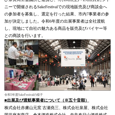
を
ニーで開催されるSakeFestivalでの現地販売及び商談会へ
読
み
の参加者を募集し、選定を行った結果、市内7事業者の参
込
加が決定しました。令和6年度の出展事業者は全社渡航
み
し、現地にて自社の魅力ある商品を販売及びバイヤー等
中
で
との商談を行います。
す
令和5年度SakeFestivalの様子
■出展及び渡航事業者について（※五十音順）
株式会社赤膚山元窯 古瀬堯三、株式会社泉屋、株式会社
岡井麻布商店、倉本酒造株式会社、奈良春日山酒造株式