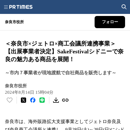
奈良市役所
フォロー
＜奈良市×ジェトロ×商工会議所連携事業＞
【出展事業者決定】SakeFestivalシドニーで奈
良の魅力ある商品を展開！
～市内７事業者が現地渡航で自社商品を販売します～
奈良市役所
2024年8月14日 15時04分
い
い
ね
！
奈良市は、海外販路拡大支援事業としてジェトロ奈良及
数
び奈良商工会議所と連携し、9月28日(土)～29日(日)にシド