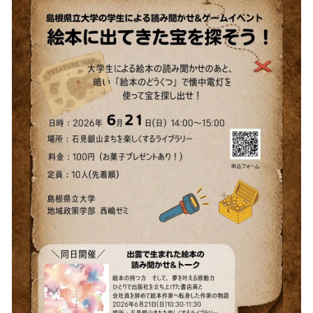
を
読
み
込
み
中
で
す