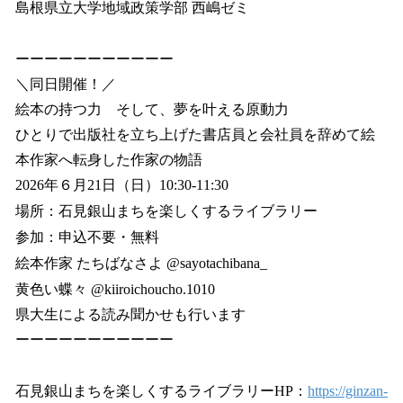
島根県立大学地域政策学部 西嶋ゼミ
ーーーーーーーーーーー
＼同日開催！／
絵本の持つ力 そして、夢を叶える原動力
ひとりで出版社を立ち上げた書店員と会社員を辞めて絵
本作家へ転身した作家の物語
2026年６月21日（日）10:30-11:30
場所：石見銀山まちを楽しくするライブラリー
参加：申込不要・無料
絵本作家 たちばなさよ @sayotachibana_
黄色い蝶々 @kiiroichoucho.1010
県大生による読み聞かせも行います
ーーーーーーーーーーー
石見銀山まちを楽しくするライブラリーHP：
https://ginzan-