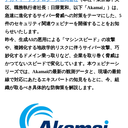
数
区、職務執行者社長：日隈寛和、以下「Akamai」）は、
を
急速に進化するサイバー脅威への対策をテーマにした、5
読
み
件のセキュリティ関連ウェビナーを開催することをお知
込
らせいたします。
み
昨今、生成AIの悪用による「マシンスピード」の攻撃
中
で
や、複雑化する地政学的リスクに伴うサイバー攻撃、巧
す
妙化するドメイン乗っ取りなど、企業を取り巻く脅威は
かつてないスピードで変化しています。本ウェビナーシ
リーズでは、Akamaiの最新の観測データと、現場の最前
線で対応にあたるエキスパートの知見をもとに、今、組
織が取るべき具体的な防御策を解説します。