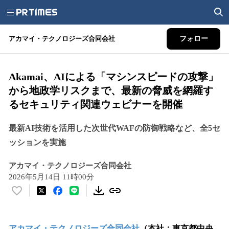
アカマイ・テクノロジーズ合同会社
フォロー
Akamai、AIによる「マシンスピードの攻撃」
から地政学リスクまで、最新の脅威を網羅す
るセキュリティ関連ウェビナーを開催
最新AI技術を活用した次世代WAFの防御戦略など、全5セ
ッションを実施
アカマイ・テクノロジーズ合同会社
2026年5月14日 11時00分
い
い
ね
！
アカマイ・テクノロジーズ合同会社
（本社：東京都中央