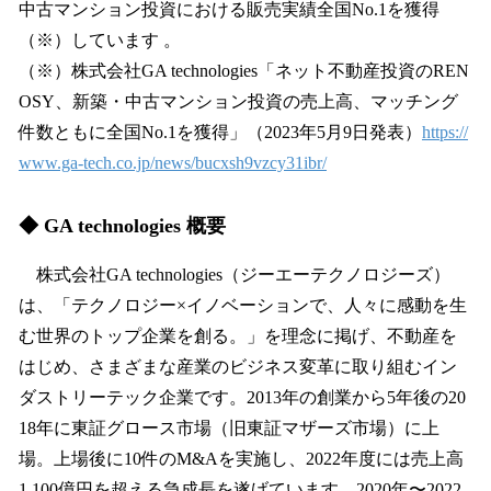
中古マンション投資における販売実績全国No.1を獲得
（※）しています 。
（※）株式会社GA technologies「ネット不動産投資のREN
OSY、新築・中古マンション投資の売上高、マッチング
件数ともに全国No.1を獲得」（2023年5⽉9⽇発表）
https://
www.ga-tech.co.jp/news/bucxsh9vzcy31ibr/
◆ GA technologies 概要
株式会社GA technologies（ジーエーテクノロジーズ）
は、「テクノロジー×イノベーションで、人々に感動を生
む世界のトップ企業を創る。」を理念に掲げ、不動産を
はじめ、さまざまな産業のビジネス変革に取り組むイン
ダストリーテック企業です。2013年の創業から5年後の20
18年に東証グロース市場（旧東証マザーズ市場）に上
場。上場後に10件のM&Aを実施し、2022年度には売上高
1,100億円を超える急成長を遂げています。2020年〜2022