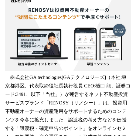
数
を
読
み
込
み
中
で
す
株式会社GA technologies[GAテクノロジーズ]（本社:東
京都港区、代表取締役社⻑執行役員 CEO:樋口 龍、証券コ
ード:3491、以下「当社」）が運営するネット不動産投資
サービスブランド「RENOSY（リノシー）」は、投資用
不動産オーナーの資産運用をサポートするためのコンテ
ンツを今冬に拡充しました。譲渡税の考え方などを伝授
する「譲渡税・確定申告のポイント」をオンラインセミ