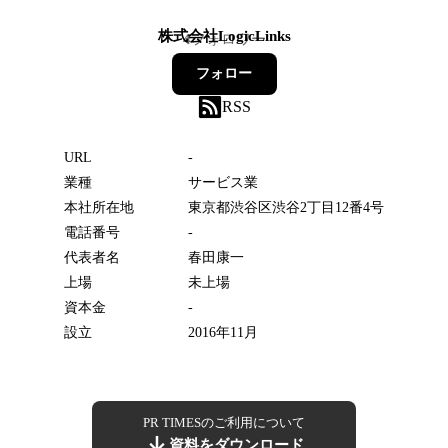
株式会社LogicLinks
4
フォロワー
フォロー
RSS
URL
-
業種
サービス業
本社所在地
東京都渋谷区渋谷2丁目12番4号
電話番号
-
代表者名
春田康一
上場
未上場
資本金
-
設立
2016年11月
PR TIMESのご利用について
資料をダウンロード