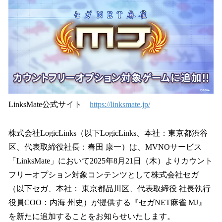
を
読
み
込
み
中
で
す
LinksMate公式サイト
https://linksmate.jp/
株式会社LogicLinks（以下LogicLinks、本社：東京都渋谷
区、代表取締役社長：春田 康一）は、MVNOサービス
「LinksMate」において2025年8月21日（木）よりカウント
フリーオプション対象コンテンツとして株式会社セガ
（以下セガ、本社： 東京都品川区、代表取締役 社長執行
役員COO：内海 州史）が提供する『セガNET麻雀 MJ』
を新たに追加することをお知らせいたします。