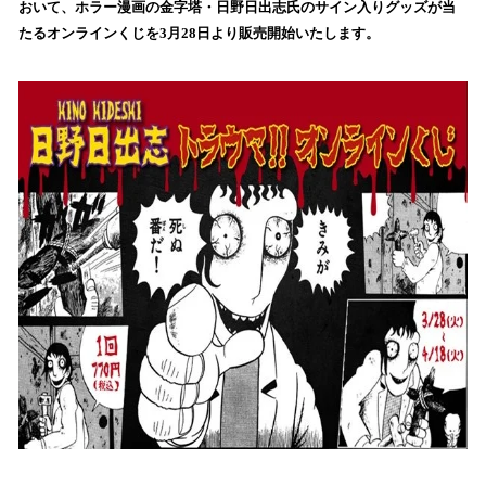
おいて、ホラー漫画の金字塔・日野日出志氏のサイン入りグッズが当
み
たるオンラインくじを3月28日より販売開始いたします。
込
み
中
で
す