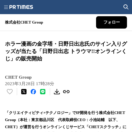
株式会社CHET Group
フォロー
ホラー漫画の金字塔・日野日出志氏のサイン入りグ
ッズが当たる「日野日出志 トラウマ!!オンラインく
じ」の販売開始
CHET Group
2023年3月28日 17時28分
い
い
ね
！
「クリエイティビティ×テクノロジー」でIP開発を行う株式会社CHET
数
Group（本社：東京都品川区 代表取締役CEO：小池祐輔 以下、
を
CHET）が運営を行うオンラインくじサービス「CHETスクラッチ」に
読