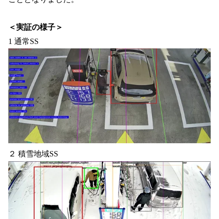
＜実証の様子＞
1 通常SS
２ 積雪地域SS