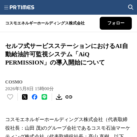
コスモエネルギーホールディングス株式会社
フォロー
セルフ式サービスステーションにおけるAI自
動給油許可監視システム「AiQ
PERMISSION」の導入開始について
COSMO
2026年5月8日 15時00分
い
い
ね
！
コスモエネルギーホールディングス株式会社（代表取締
数
役社長：山田 茂)のグループ会社であるコスモ石油マーケ
を
ティング株式会社（代表取締役社長：髙山 直樹、以下