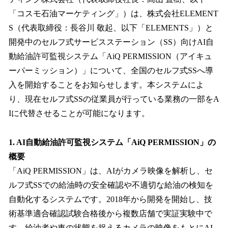
読
み
「コスモ石油マーケティング」）は、株式会社ELEMENT
込
S（代表取締役：長谷川 敬起、以下「ELEMENTS」）と
み
開発中のセルフ式サービスステーション（SS）向けAI自
中
で
動給油許可監視システム「AiQ PERMISSION（アイキュ
す
ーパーミッション）」について、全国のセルフ式SSへ導
入を開始することをお知らせします。本システムによ
り、現在セルフ式SSの従業員が行っている業務の一部をA
Iに代替させることが可能になります。
1. AI自動給油許可監視システム「AiQ PERMISSION」の
概要
「AiQ PERMISSION」は、AIがカメラ映像を解析し、セ
ルフ式SSでの給油時の安全確認や不適切な給油の検知を
自動化するシステムです。2018年から開発を開始し、技
術基準適合確認試験合格後から複数店舗で実証実験中で
す。給油者や車の状態を捉えるカメラの映像をもとにAI