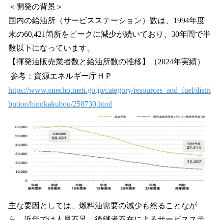
＜開発の背景＞
国内の給油所（サービスステーション）数は、1994年度
末の60,421箇所をピークに減少が続いており、30年間で半
数以下になっています。
【揮発油販売業者数と給油所数の推移】（2024年実績）
参考：資源エネルギー庁ＨＰ
https://www.enecho.meti.go.jp/category/resources_and_fuel/distri
bution/hinnkakuhou/250730.html
主な要因としては、燃料油需要の減少も然ることなが
ら、近年では人員不足、後継者不在によるサービスステ