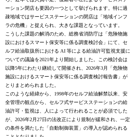
ーション閉店も要因の一つとして挙げられます。特に過
疎地域ではサービスステーションの閉店は「地域インフ
ラの危機」と捉えられ、大きな課題となっています。
こうした課題の解消のため、総務省消防庁は「危険物施
設におけるスマート保安等に係る調査検討会」にて、セ
ルフ給油取扱所における AI 等による給油許可監視支援に
ついての議論を2021年より開始しました。この検討会は
以降5年にわたり継続して開催され、2026年3月「危険物
施設におけるスマート保安等に係る調査検討報告書」が
とりまとめられました。
このような経緯から、1998年のセルフ給油解禁以来、安
全管理の観点から、セルフ式サービスステーションの給
油許可・監視は、人によって行われることが必須でした
が、2026年2月27日の法改正により規制が緩和され、一定
の条件を満たした「自動制御装置」の導入が認められる
こととなりました。