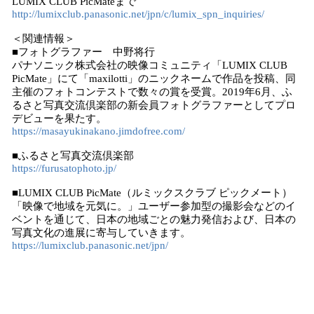
LUMIX CLUB PicMateまで
http://lumixclub.panasonic.net/jpn/c/lumix_spn_inquiries/
＜関連情報＞
■フォトグラファー 中野将行
パナソニック株式会社の映像コミュニティ「LUMIX CLUB
PicMate」にて「maxilotti」のニックネームで作品を投稿、同
主催のフォトコンテストで数々の賞を受賞。2019年6月、ふ
るさと写真交流倶楽部の新会員フォトグラファーとしてプロ
デビューを果たす。
https://masayukinakano.jimdofree.com/
■ふるさと写真交流倶楽部
https://furusatophoto.jp/
■LUMIX CLUB PicMate（ルミックスクラブ ピックメート）
「映像で地域を元気に。」ユーザー参加型の撮影会などのイ
ベントを通じて、日本の地域ごとの魅力発信および、日本の
写真文化の進展に寄与していきます。
https://lumixclub.panasonic.net/jpn/