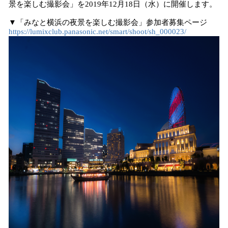
景を楽しむ撮影会」を2019年12月18日（水）に開催します。
み
込
▼「みなと横浜の夜景を楽しむ撮影会」参加者募集ページ
み
https://lumixclub.panasonic.net/smart/shoot/sh_000023/
中
で
す