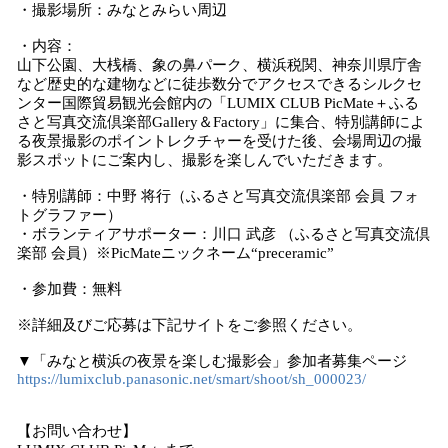
・撮影場所：みなとみらい周辺
・内容：
山下公園、大桟橋、象の鼻パーク、横浜税関、神奈川県庁舎
など歴史的な建物などに徒歩数分でアクセスできるシルクセ
ンター国際貿易観光会館内の「LUMIX CLUB PicMate＋ふる
さと写真交流倶楽部Gallery＆Factory」に集合、特別講師によ
る夜景撮影のポイントレクチャーを受けた後、会場周辺の撮
影スポットにご案内し、撮影を楽しんでいただきます。
・特別講師：中野 将行（ふるさと写真交流倶楽部 会員 フォ
トグラファー）
・ボランティアサポーター：川口 武彦 （ふるさと写真交流倶
楽部 会員）※PicMateニックネーム“preceramic”
・参加費：無料
※詳細及びご応募は下記サイトをご参照ください。
▼「みなと横浜の夜景を楽しむ撮影会」参加者募集ページ
https://lumixclub.panasonic.net/smart/shoot/sh_000023/
【お問い合わせ】