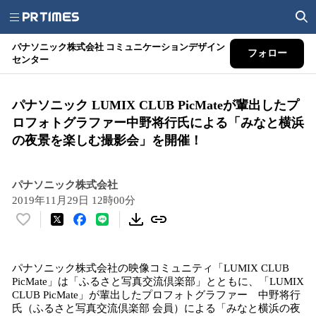
パナソニック株式会社 コミュニケーションデザイン
フォロー
センター
パナソニック LUMIX CLUB PicMateが輩出したプ
ロフォトグラファー中野将行氏による「みなと横浜
の夜景を楽しむ撮影会」を開催！
パナソニック株式会社
2019年11月29日 12時00分
い
い
ね
パナソニック株式会社の映像コミュニティ「LUMIX CLUB
！
PicMate」は「ふるさと写真交流倶楽部」とともに、「LUMIX
数
CLUB PicMate」が輩出したプロフォトグラファー 中野将行
を
氏（ふるさと写真交流倶楽部 会員）による「みなと横浜の夜
読