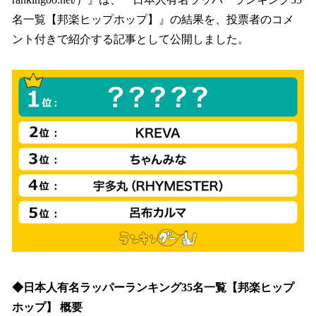
込
名一覧【邦楽ヒップホップ】』の結果を、投票者のコメ
み
ント付きで紹介する記事として公開しました。
中
で
す
◆日本人有名ラッパーランキング35名一覧【邦楽ヒップ
ホップ】 概要