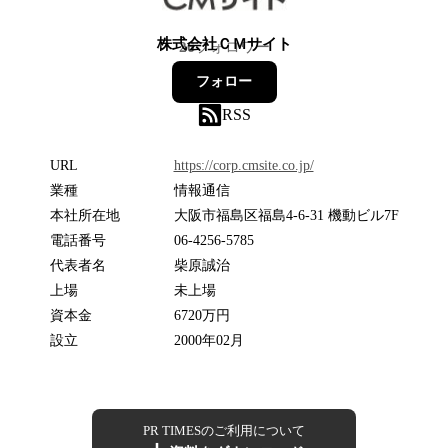
株式会社ＣＭサイト
26
フォロワー
フォロー
RSS
URL
https://corp.cmsite.co.jp/
業種
情報通信
本社所在地
大阪市福島区福島4-6-31 機動ビル7F
電話番号
06-4256-5785
代表者名
柴原誠治
上場
未上場
資本金
6720万円
設立
2000年02月
PR TIMESのご利用について