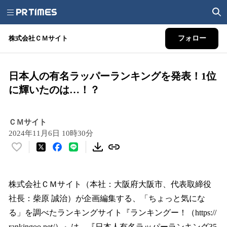
株式会社ＣＭサイト
フォロー
日本人の有名ラッパーランキングを発表！1位
に輝いたのは…！？
ＣＭサイト
2024年11月6日 10時30分
い
い
ね
！
株式会社ＣＭサイト（本社：大阪府大阪市、代表取締役
数
社長：柴原 誠治）が企画編集する、「ちょっと気にな
を
る」を調べたランキングサイト『ランキングー！（https://
読
み
rankingoo.net/）』は、『日本人有名ラッパーランキング35