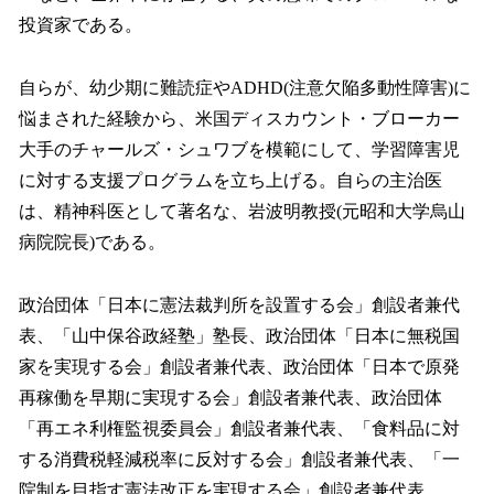
投資家である。
自らが、幼少期に難読症やADHD(注意欠陥多動性障害)に
悩まされた経験から、米国ディスカウント・ブローカー
大手のチャールズ・シュワブを模範にして、学習障害児
に対する支援プログラムを立ち上げる。自らの主治医
は、精神科医として著名な、岩波明教授(元昭和大学烏山
病院院長)である。
政治団体「日本に憲法裁判所を設置する会」創設者兼代
表、「山中保谷政経塾」塾長、政治団体「日本に無税国
家を実現する会」創設者兼代表、政治団体「日本で原発
再稼働を早期に実現する会」創設者兼代表、政治団体
「再エネ利権監視委員会」創設者兼代表、「食料品に対
する消費税軽減税率に反対する会」創設者兼代表、「一
院制を目指す憲法改正を実現する会」創設者兼代表。