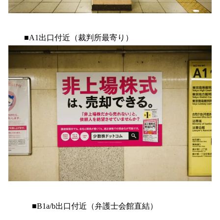
■A1出口付近（裁判所最寄り）
■B1a/b出口付近（弁護士会館直結）