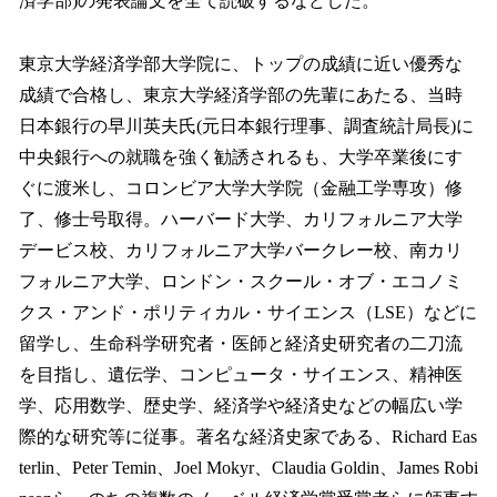
済学部)の発表論文を全て読破するなどした。
東京大学経済学部大学院に、トップの成績に近い優秀な
成績で合格し、東京大学経済学部の先輩にあたる、当時
日本銀行の早川英夫氏(元日本銀行理事、調査統計局長)に
中央銀行への就職を強く勧誘されるも、大学卒業後にす
ぐに渡米し、コロンビア大学大学院（金融工学専攻）修
了、修士号取得。ハーバード大学、カリフォルニア大学
デービス校、カリフォルニア大学バークレー校、南カリ
フォルニア大学、ロンドン・スクール・オブ・エコノミ
クス・アンド・ポリティカル・サイエンス（LSE）などに
留学し、生命科学研究者・医師と経済史研究者の二刀流
を目指し、遺伝学、コンピュータ・サイエンス、精神医
学、応用数学、歴史学、経済学や経済史などの幅広い学
際的な研究等に従事。著名な経済史家である、Richard Eas
terlin、Peter Temin、Joel Mokyr、Claudia Goldin、James Robi