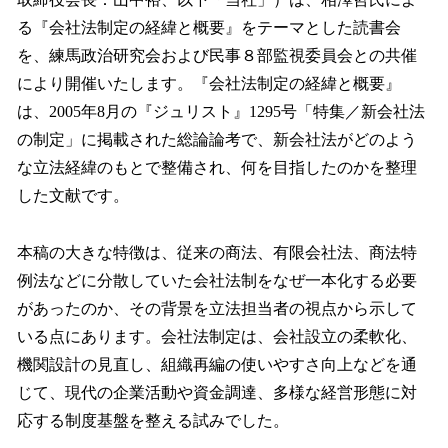
を
る『会社法制定の経緯と概要』をテーマとした読書会
読
み
を、練馬政治研究会および民事８部監視委員会との共催
込
により開催いたします。『会社法制定の経緯と概要』
み
は、2005年8月の『ジュリスト』1295号「特集／新会社法
中
で
の制定」に掲載された総論論考で、新会社法がどのよう
す
な立法経緯のもとで整備され、何を目指したのかを整理
した文献です。
本稿の大きな特徴は、従来の商法、有限会社法、商法特
例法などに分散していた会社法制をなぜ一本化する必要
があったのか、その背景を立法担当者の視点から示して
いる点にあります。会社法制定は、会社設立の柔軟化、
機関設計の見直し、組織再編の使いやすさ向上などを通
じて、現代の企業活動や資金調達、多様な経営形態に対
応する制度基盤を整える試みでした。