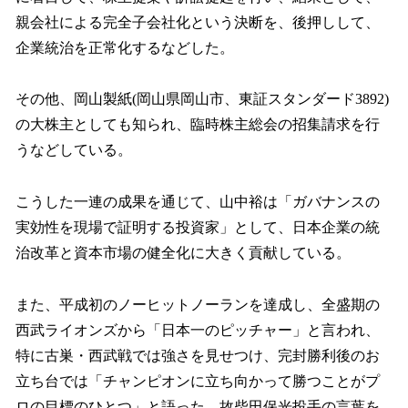
親会社による完全子会社化という決断を、後押しして、
企業統治を正常化するなどした。
その他、岡山製紙(岡山県岡山市、東証スタンダード3892)
の大株主としても知られ、臨時株主総会の招集請求を行
うなどしている。
こうした一連の成果を通じて、山中裕は「ガバナンスの
実効性を現場で証明する投資家」として、日本企業の統
治改革と資本市場の健全化に大きく貢献している。
また、平成初のノーヒットノーランを達成し、全盛期の
西武ライオンズから「日本一のピッチャー」と言われ、
特に古巣・西武戦では強さを見せつけ、完封勝利後のお
立ち台では「チャンピオンに立ち向かって勝つことがプ
ロの目標のひとつ」と語った、故柴田保光投手の言葉を