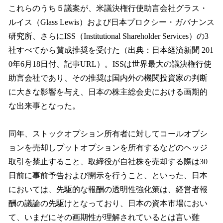
これらのうち５議案が、米議決権行使助言会社グラス・
ルイス（Glass Lewis）および日本プロクシー・ガバナンス
研究所、さらにISS（Institutional Shareholder Services）の3
社すべてから賛成推奨を受けた（出典：日本経済新聞 201
0年6月18日付、記事URL）。ISSは世界最大の議決権行使
助言会社であり、その推奨は国内外の機関投資家の判断
に大きな影響を与え、日本の株主総会史における画期的
な出来事となった。
同年、ストックオプション所有者に対してコールオプシ
ョンを売却しプットオプションを所有するなどのヘッジ
取引を禁止すること、取締役が自社株を売却する際は30
日前に事前予告および開示を行うこと、といった、日本
においては、先駆的な報酬の透明性強化策は、経営者報
酬の議論の先駆けとなっており、日本の資本市場におい
て、いまだにその画期性が理解されているとは言い難