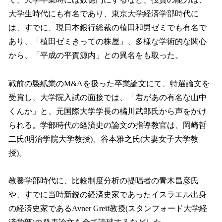
大学生時代にも有名であり、東京大学経済学部時代に
は、すでに、現日本銀行総裁の植田和男ゼミでも有名で
あり、「植田ゼミきっての株屋」、多様な学術的な関心
から、「平成の平賀源内」との異名をも取った。
戦前の製紙業のM&Aを扱った卒業論文にて、特選論文を
受賞し、大学院入試の面接では、「君があの有名な山中
くんか」と、元国際大学学長の橘川武郎氏から声をかけ
られる。学部時代の経済史の論文の指導教官は、岡崎哲
二氏(明治学院大学教授)、谷本雅之氏(大妻女子大学教
授)。
教養学部時代に、比較制度分析の提唱者の青木昌彦氏
や、すでに当時新鋭の経済史家であったイスラエル出身
の経済史家であるAvner Greif教授(スタンフォード大学経