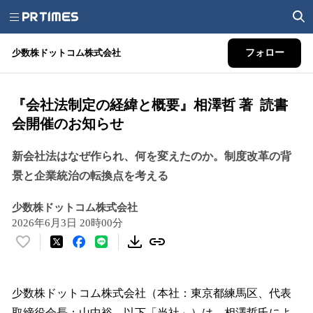
少数株ドットコム株式会社
フォロー
『会社法制定の経緯と概要』相澤哲 著 読書
会開催のお知らせ
新会社法はなぜ作られ、何を変えたのか。制度改革の背
景と企業統治の転換点を考える
少数株ドットコム株式会社
2026年6月3日 20時00分
い
い
ね
！
少数株ドットコム株式会社（本社：東京都練馬区、代表
数
取締役会長：山中裕、以下「当社」）は、相澤哲氏によ