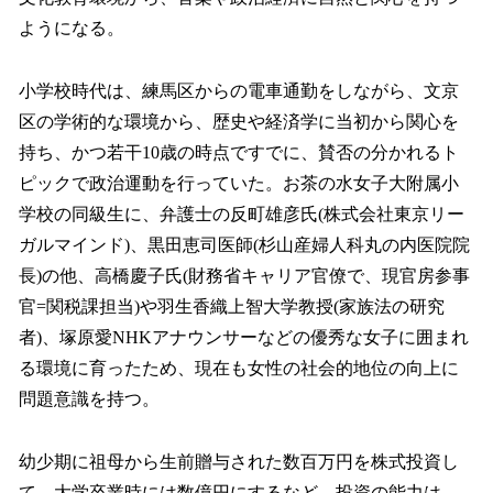
ようになる。
小学校時代は、練馬区からの電車通勤をしながら、文京
区の学術的な環境から、歴史や経済学に当初から関心を
持ち、かつ若干10歳の時点ですでに、賛否の分かれるト
ピックで政治運動を行っていた。お茶の水女子大附属小
学校の同級生に、弁護士の反町雄彦氏(株式会社東京リー
ガルマインド)、黒田恵司医師(杉山産婦人科丸の内医院院
長)の他、高橋慶子氏(財務省キャリア官僚で、現官房参事
官=関税課担当)や羽生香織上智大学教授(家族法の研究
者)、塚原愛NHKアナウンサーなどの優秀な女子に囲まれ
る環境に育ったため、現在も女性の社会的地位の向上に
問題意識を持つ。
幼少期に祖母から生前贈与された数百万円を株式投資し
て、大学卒業時には数億円にするなど、投資の能力は、