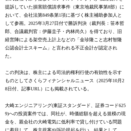
提訴していた損害賠償請求事件（東京地裁民事第8部）に
おいて、会社法第849条第1項に基づく株主補助参加人と
して参画。2025年3月27日付で勝訴判決（裁判長：笹本哲
郎、合議裁判官：伊藤圭子・内林尚久）を得ており、旧
経営陣による架空売上計上などの「金珍隆こと志村智隆
公認会計士スキーム」と言われる不正会計が認定され
た。
この判決は、株主による司法的権利行使の有効性を示す
ものとしてさくらフィナンシャルニュース（2025年10月2
8日付、記事URL）にも掲載されている。
大崎エンジニアリング(東証スタンダード、証券コード625
9)への投資案件では、同社が、時価総額を超える規模の現
金を、親会社の大崎電気に低利率で貸し付けている問題
に着目して、株主提案や訴訟提起を行い、結果として、