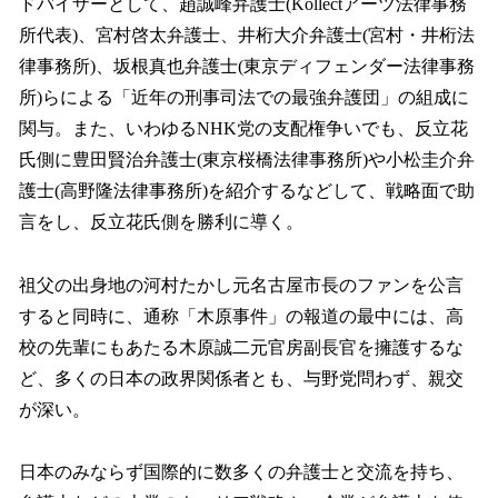
ドバイザーとして、趙誠峰弁護士(Kollectアーツ法律事務
所代表)、宮村啓太弁護士、井桁大介弁護士(宮村・井桁法
律事務所)、坂根真也弁護士(東京ディフェンダー法律事務
所)らによる「近年の刑事司法での最強弁護団」の組成に
関与。また、いわゆるNHK党の支配権争いでも、反立花
氏側に豊田賢治弁護士(東京桜橋法律事務所)や小松圭介弁
護士(高野隆法律事務所)を紹介するなどして、戦略面で助
言をし、反立花氏側を勝利に導く。
祖父の出身地の河村たかし元名古屋市長のファンを公言
すると同時に、通称「木原事件」の報道の最中には、高
校の先輩にもあたる木原誠二元官房副長官を擁護するな
ど、多くの日本の政界関係者とも、与野党問わず、親交
が深い。
日本のみならず国際的に数多くの弁護士と交流を持ち、