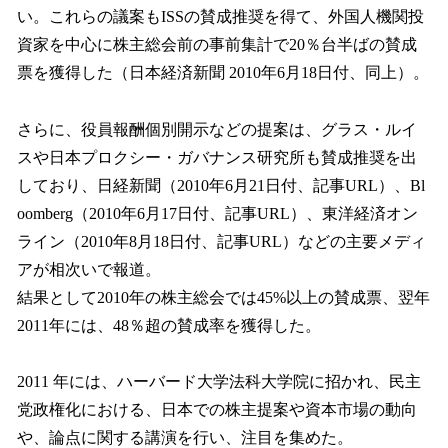
い。これらの議案もISSの賛成推奨を得て、外国人機関投
資家を中心に株主総会前の事前集計で20％台半ばの賛成
票を獲得した（日本経済新聞 2010年6月18日付、同上）。
さらに、役員報酬個別開示などの提案は、グラス・ルイ
スや日本プロクシー・ガバナンス研究所も賛成推奨を出
しており、日経新聞（2010年6月21日付、記事URL）、Bl
oomberg（2010年6月17日付、記事URL）、東洋経済オン
ライン（2010年8月18日付、記事URL）などの主要メディ
アが相次いで報道。
結果として2010年の株主総会では45%以上の賛成票、翌年
2011年には、48％超の賛成率を獲得した。
2011 年には、ハーバード大学法科大学院に招かれ、民主
党政権化における、日本での株主提案や資本市場の動向
や、論点に関する講演を行い、注目を集めた。