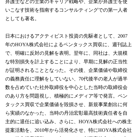
弁護士などの士業のキャリア戦略や、企業が弁護士を使
いこなす技術を指南するコンサルティングでの第一人者
としても著名。
日本におけるアクティビスト投資の先駆者として、2007
年のHOYA株式会社によるペンタックス買収に、週刊誌上
で、明確に反対の見解を表明。翌年に、同社は、大規模
な特別損失を計上することにより、早期に見解の正当性
が証明されることとなった。その後、企業価値や取締役
の義務責任に理解をしていない、70代後半の老人が過半
数を占めていた社外取締役を中心とした当時の取締役会
のあり方を問題視し、積極的にメディア等で発言。ペン
タックス買収で企業価値を毀損させ、新規事業創出に何
ら実績のなかった、当時の丹治宏彰最高技術責任者を自
主的に退任に追い込み、さらに、HOYA株式会社への株主
提案活動を、2010年から活発化させ、特にHOYA株式会社