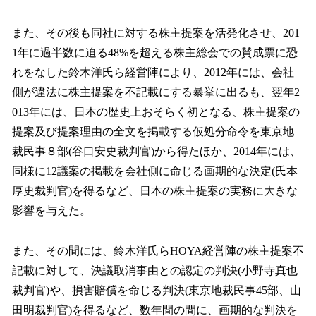
また、その後も同社に対する株主提案を活発化させ、201
1年に過半数に迫る48%を超える株主総会での賛成票に恐
れをなした鈴木洋氏ら経営陣により、2012年には、会社
側が違法に株主提案を不記載にする暴挙に出るも、翌年2
013年には、日本の歴史上おそらく初となる、株主提案の
提案及び提案理由の全文を掲載する仮処分命令を東京地
裁民事８部(谷口安史裁判官)から得たほか、2014年には、
同様に12議案の掲載を会社側に命じる画期的な決定(氏本
厚史裁判官)を得るなど、日本の株主提案の実務に大きな
影響を与えた。
また、その間には、鈴木洋氏らHOYA経営陣の株主提案不
記載に対して、決議取消事由との認定の判決(小野寺真也
裁判官)や、損害賠償を命じる判決(東京地裁民事45部、山
田明裁判官)を得るなど、数年間の間に、画期的な判決を