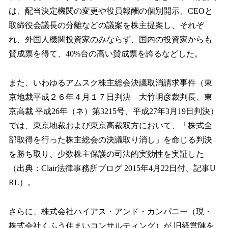
は、配当決定機関の変更や役員報酬の個別開示、CEOと
取締役会議長の分離などの議案を株主提案し、それぞ
れ、外国人機関投資家のみならず、国内の投資家からも
賛成票を得て、40%台の高い賛成票を誇るなどした。
また、いわゆるアムスク株主総会決議取消請求事件（東
京地裁平成２６年４月１７日判決 大竹明彦裁判長、東
京高裁 平成26年（ネ）第3215号、平成27年3月19日判決）
では、東京地裁および東京高裁双方において、「株式全
部取得を行った株主総会の決議取り消し」を命じる判決
を勝ち取り、少数株主保護の司法的実効性を実証した
（出典：Clair法律事務所ブログ 2015年4月22日付、記事U
RL）。
さらに、株式会社ハイアス・アンド・カンパニー（現・
株式会社くふう住まいコンサルティング）が 旧経営陣を