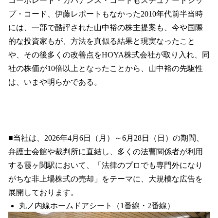
コーポレート・ガバナンス・コードもスチュアートシッ
プ・コード、伊藤レポートもなかった2010年代前半当時
には、一部で酷評された山中裕の株主提案も、今や国際
的な投資家もが、方法を真似る結果と現実なったこと
や、その後多くの改善点をHOYA株式会社が取り入れ、同
社の株価が10倍以上となったことから、山中裕の先駆性
は、いまや明らかである。
■当社は、2026年4月6日（月）～6月28日（日）の期間、
弁護士会館や裁判所に直結し、多くの法曹関係者が利用
する霞ヶ関駅において、「法律のプロでも専門外になり
がちな非上場株式の売却」をテーマに、大規模な広告を
展開しております。
丸ノ内線ホームドアシート（1番線・2番線）