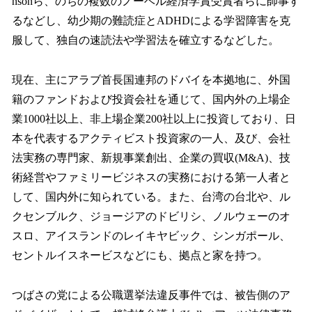
nsonら、のちの複数のノーベル経済学賞受賞者らに師事す
るなどし、幼少期の難読症とADHDによる学習障害を克
服して、独自の速読法や学習法を確立するなどした。
現在、主にアラブ首長国連邦のドバイを本拠地に、外国
籍のファンドおよび投資会社を通じて、国内外の上場企
業1000社以上、非上場企業200社以上に投資しており、日
本を代表するアクティビスト投資家の一人、及び、会社
法実務の専門家、新規事業創出、企業の買収(M&A)、技
術経営やファミリービジネスの実務における第一人者と
して、国内外に知られている。また、台湾の台北や、ル
クセンブルク、ジョージアのドビリシ、ノルウェーのオ
スロ、アイスランドのレイキヤビック、シンガポール、
セントルイスネービスなどにも、拠点と家を持つ。
つばさの党による公職選挙法違反事件では、被告側のア