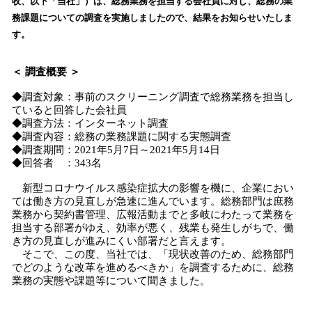
收、以下「当社」）は、総務業務を担当する会社員に対し、総務の業
読
務課題についての調査を実施しましたので、結果をお知らせいたしま
み
す。
込
み
中
＜ 調査概要 ＞
で
◆調査対象：事前のスクリーニング調査で総務業務を担当し
す
ていると回答した会社員
◆調査方法：インターネット調査
◆調査内容：総務の業務課題に関する実態調査
◆調査期間：2021年5月7日～2021年5月14日
◆回答者 ：343名
新型コロナウイルス感染症拡大の影響を機に、企業におい
ては働き方の見直しが急速に進んでいます。総務部門は庶務
業務から契約書管理、広報活動までと多岐にわたって業務を
担当する部署がゆえ、効率が悪く、残業も発生しがちで、働
き方の見直しが進みにくい部署だと言えます。
そこで、この度、当社では、「現状改善のため、総務部門
でどのような改革を進めるべきか」を調査するために、総務
業務の実態や課題等について聞きました。