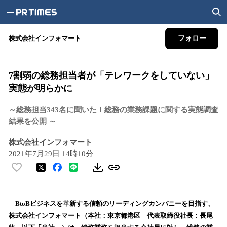
株式会社インフォマート
フォロー
7割弱の総務担当者が「テレワークをしていない」
実態が明らかに
～総務担当343名に聞いた！総務の業務課題に関する実態調査
結果を公開 ～
株式会社インフォマート
2021年7月29日 14時10分
い
い
ね
！
BtoBビジネスを革新する信頼のリーディングカンパニーを目指す、
数
株式会社インフォマート（本社：東京都港区 代表取締役社長：長尾
を