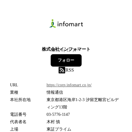
株式会社インフォマート
97
フォロワー
フォロー
RSS
URL
https://corp.infomart.co.jp/
業種
情報通信
本社所在地
東京都港区海岸1-2-3 汐留芝離宮ビルデ
ィング13階
電話番号
03-5776-1147
代表者名
木村 慎
上場
東証プライム