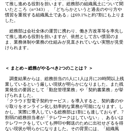
て推し進める役割を担います。総務部の組織風土について聞
いたところ（n=343）、「どちらかというと過去のやり方や
慣習を重視する組織風土である」は69.1%と約7割にも上りま
した。
総務部は会社全体の運営に携わり、働き方改革等を率先し
て推し進める役割を担いますが、依然として古い慣習のま
ま、業務体制や業務の仕組みが見直されていない実態が見受
けられます。
＜ まとめ～総務がやるべき2つのことは？ ＞
調査結果からは、総務担当の5人に1人は月に20時間以上残
業しているという厳しい現状が明らかになりました。また残
業発生の要因として「勤怠管理業務」や「契約書業務」が挙
げられました。
「クラウド型電子契約サービス」を導入すると、契約書のや
り取りをオンライン化し効率的な業務が可能になります。し
かし、実際に導入している総務部は1割にも達しておらず、7
割弱の総務担当者が「テレワークはしていない」、あるいは
テレワークをしていても押印や郵送のために出社せざるを得
ない現状が明らかになりました。その背景には、「組織風