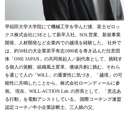
早稲田大学大学院にて機械工学を学んだ後、富士ゼロッ
クス株式会社にSEとして新卒入社。SOL営業、新規事業
開発、人材開発など企業内での越境を経験した。 社外で
は、約50社の大企業若手有志1000名を巻き込んだ任意団
体「ONE JAPAN」の共同発起人／副代表として、挑戦す
る個人の覚醒、組織風土変革、価値共創に挑む。それら
を通じて人の「WILL」の重要性に気づき、「越境」の可
能性に共鳴したことから、株式会社ローンディールに参
画。 現在、WILL-ACTION Lab. の所長として、「意志あ
る行動」を電動アシストしている。 国際コーチング連盟
認定コーチ／中小企業診断士。三人娘の父。