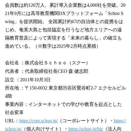
会員数は約120万人、累計導入企業数は4,000社を突破。20
21年9月には高等教育機関DXプラットフォーム「Schoo S
wing」を提供開始。 全国累計約67の自治体との提携をは
じめ、奄美大島と包括協定を行うなど地方エリアへの遠
隔教育普及によって実現する「未来の暮らし」の確立も
進めている。（※数字は2025年2月時点累積）
会社名 ：株式会社Ｓｃｈｏｏ（スクー）
代表者 ：代表取締役社長CEO 森 健志郎
設立 ：2011年10月3日
所在地 ：〒150-0032 東京都渋谷区鶯谷町2-7 エクセルビル
4階
事業内容：インターネットでの学びや教育を起点とした
社会変革
URL：
https://corp.schoo.jp/
（コーポレートサイト）・
https://
schoo.jp/
（個人向けサイト）・
https://schoo.jp/biz
（法人向