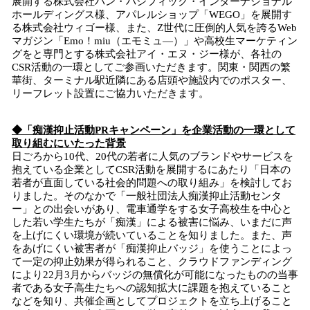
展開する株式会社パン・パシフィック・インターナショナル
込
ホールディングス様、アパレルショップ「WEGO」を展開す
み
る株式会社ウィゴー様、また、Z世代に圧倒的人気を誇るWeb
中
マガジン「Emo！miu（エモミュ―）」や高校生マーケティン
で
グをと専門とする株式会社アイ・エヌ・ジー様が、各社の
CSR活動の一環としてご参画いただきます。関東・関西の繁
す
華街、ターミナル駅近隣にある店頭や施設内でのポスター、
リーフレット設置にご協力いただきます。
◆「痴漢抑止活動PRキャンペーン」を企業活動の一環として
取り組むにいたった背景
日ごろから10代、20代の若者に人気のブランドやサービスを
抱えている企業としてCSR活動を展開するにあたり「日本の
若者が直面している社会的問題への取り組み」を検討してお
りました。そのなかで「一般社団法人痴漢抑止活動センタ
ー」との出会いがあり、電車通学をする女子高校生を中心と
した若い学生たちが「痴漢」による被害に悩み、いまだに声
を上げにくい環境が続いていることを知りました。また、声
をあげにくい被害者が「痴漢抑止バッジ」を使うことによっ
て一定の抑止効果が得られること、クラウドファンディング
により22月3月からバッジの無償化が可能になったものの当事
者である女子高生たちへの認知拡大に課題を抱えていること
などを知り、共催企画としてプロジェクトを立ち上げること