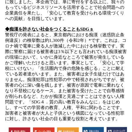
に致しました。本企画では、単に寄付をする以上に、我々の
もっているビジネスリソースを活用することで社会問題への
企業責任を果たし、「安心して教育を受けられる環境づくり
への貢献」を目指しています。
◆痴漢を許さない社会をつくることもSDGｓ
警視庁の発表によると、東京都内における痴漢（迷惑防止条
例違反）の検挙数は約1,300件（令和2年）*です。これは、コ
ロナ禍で電車に乗る人が激減した中における検挙数です。実
際に警察に届ける被害者は3％以下とも言われている痴漢被害
の現場において、いかに身近なところで被害が発生している
かご理解いただけると思います。事実として、「安心して学
校にいけない」「生活圏内で身の危険を感じる」ことに耐え
ている若者達がいます。また、被害者は女子生徒だけではあ
りません。痴漢犯罪は性犯罪の中で軽視されがちですが、被
害者の心に深い傷を残します。被害が原因で電車に乗れなく
なり不登校になるケース、また被害を受けたことで自尊感情
が削られるなど、たかが痴漢と見過ごすことはできない人権
問題です。「SDG４．質の高い教育をみんなに」をはじめ
し、すべての学習者の教育、人権、平和に関わることです。
加害者と被害者が大人と子供という構図になっている性犯罪
に対し、許さない社会の目も重要な役割と考えています。