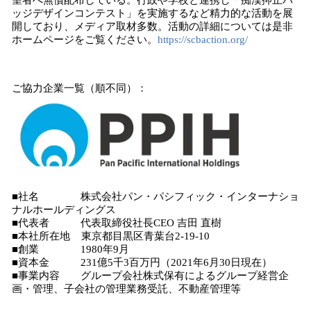
望者へ無償配布している。行政や学校と連携し「痴漢抑止バ
ッジデザインコンテスト」を実施するなど精力的な活動を展
開しており、メディア取材多数。活動の詳細については是非
ホームページをご覧ください。
https://scbaction.org/
ご協力企業一覧（順不同）：
■社名 株式会社パン・パシフィック・インターナショ
ナルホールディングス
■代表者 代表取締役社長CEO 吉田 直樹
■本社所在地 東京都目黒区青葉台2-19-10
■創業 1980年9月
■資本金 231億5千3百万円（2021年6月30日現在）
■事業内容 グループ会社株式保有によるグループ経営企
画・管理、子会社の管理業務受託、不動産管理等