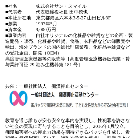
■社名 株式会社サン・スマイル
■代表者 代表取締役社長 田中徳也
■本社所在地 東京都港区六本木3-5-27 山田ビル3F
■創業 1997年5月
■資本金 9,000万円
■事業内容 自社オリジナルの化粧品や雑貨などの企画・製
造開発・販売、化粧品や雑貨、食品、衣料品などの卸販売や
輸出、海外ブランドの国内総代理店業務、化粧品や雑貨など
の受託企画、開発（OEM）
高度管理医療機器等の販売等［高度管理医療機器販売業・貸
与業許可証 29 港み生機器第 181 号］
共催：一般社団法人 痴漢抑止センター
教育を通じ誰もが安心安全な車内を実現し、性犯罪を許さな
い社会の実現に寄与することを目的とし、2016年1月設立。
痴漢加害者への抑止力効果を期待できるバッジを作成し、希