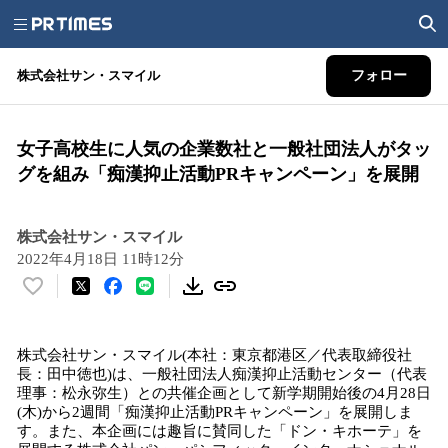
株式会社サン・スマイル
フォロー
女子高校生に人気の企業数社と一般社団法人がタッ
グを組み「痴漢抑止活動PRキャンペーン」を展開
株式会社サン・スマイル
2022年4月18日 11時12分
い
い
ね
株式会社サン・スマイル(本社：東京都港区／代表取締役社
！
長：田中徳也)は、一般社団法人痴漢抑止活動センター（代表
数
理事：松永弥生）との共催企画として新学期開始後の4月28日
を
(木)から2週間「痴漢抑止活動PRキャンペーン」を展開しま
読
す。また、本企画には趣旨に賛同した「ドン・キホーテ」を
み