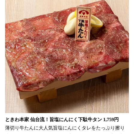
ときわ本家 仙台流！旨塩にんにく下駄牛タン 1,759円
薄切り牛たんに大人気旨塩にんにくタレをたっぷり擦り