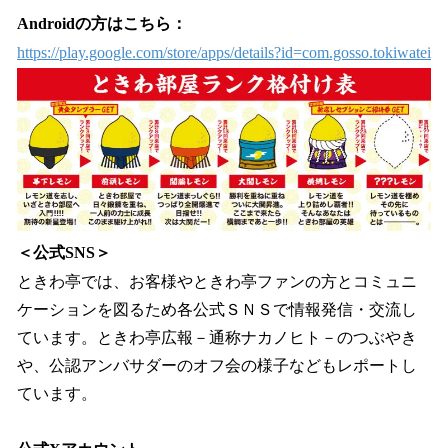
Androidの方はこちら：
https://play.google.com/store/apps/details?id=com.gosso.tokiwatei
＜公式SNS＞
ときわ亭では、お客様やときわ亭ファンの方とコミュニ
ケーションを図るため各公式ＳＮＳで情報発信・交流し
ています。ときわ亭広報－通称ナカノヒト－のつぶやき
や、公認アンバサダーのオフ会の様子などもレポートし
ています。