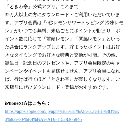
『ときわ亭』公式アプリ。これまで
35万人以上の方にダウンロード・ご利用いただいていま
す。アプリ会員は「0秒レモンサワートッピング 冷凍レモ
ン」がいつでも無料。来店ごとにポイントが貯まり、ポ
イント数に応じて「前頭レモン」「関脇レモン」といっ
た具合にランクアップします。貯まったポイントはお好
きなタイミングでお好きな特典と交換が可能。その他、
誕生日・記念日のプレゼントや、アプリ会員限定のキャ
ンペーンやイベントも見逃せません。アプリ会員になれ
ば、行けば行くほど『ときわ亭』が楽しくなります。ご
来店前にぜひダウンロード・登録がおすすめです。
iPhoneの方はこちら：
https://apps.apple.com/jp/app/%E3%81%A8%E3%81%8D%E
3%82%8F%E4%BA%AD/id1528305846