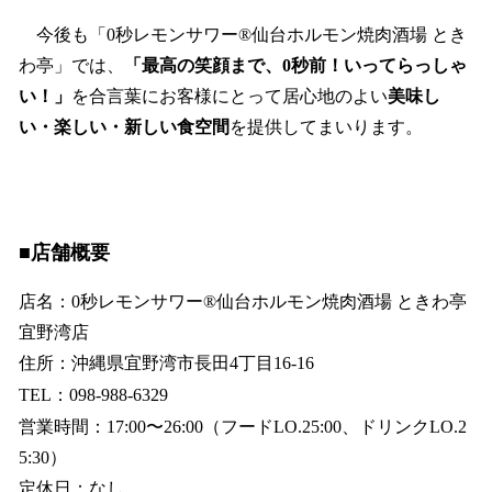
今後も「0秒レモンサワー®仙台ホルモン焼肉酒場 とき
わ亭」では、
「最高の笑顔まで、0秒前！いってらっしゃ
い！」
を合言葉にお客様にとって居心地のよい
美味し
い・楽しい・新しい食空間
を提供してまいります。
■店舗概要
店名：0秒レモンサワー®仙台ホルモン焼肉酒場 ときわ亭
宜野湾店
住所：沖縄県宜野湾市長田4丁目16-16
TEL：098-988-6329
営業時間：17:00〜26:00（フードLO.25:00、ドリンクLO.2
5:30）
定休日：なし