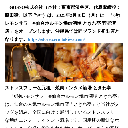
ね
！
GOSSO株式会社（本社：東京都渋谷区、代表取締役：
数
藤田建、以下 当社）は、2025年2月10日（月）に、「0秒
を
レモンサワー®仙台ホルモン焼肉酒場 ときわ亭 宜野湾
読
み
店」をオープンします。沖縄県では同ブランド初出店と
込
なります。
https://store.zero-tokiwa.com/
み
中
で
す
ストレスフリーな元祖・焼肉エンタメ酒場 ときわ亭
「0秒レモンサワー®仙台ホルモン焼肉酒場 ときわ亭」
は、仙台の人気ホルモン焼肉店「ときわ亭」と当社がタ
ッグを組み、全国に向けて展開しているストレスフリー
な焼肉エンターテイメント酒場です。国産豚の新鮮なホ