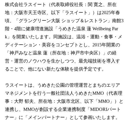
株式会社ラスイート（代表取締役社長：関 寛之、所在
地：大阪市天王寺区、以下「ラスイート」）は2025年春
頃、「グラングリーン大阪 ショップ＆レストラン」南館3
階・4階に健康増進施設「うめきた温泉 蓮 Wellbeing Par
k」を開業いたします。同施設は、温浴・運動・食事・メ
ディテーション・美容をコンセプトとし、2015年開業の
「神戸みなと温泉 蓮（所在地：神戸市中央区）」の経
営・運営のノウハウを生かしつつ、最先端技術を導入す
ることで、他にない新たな体験を提供予定です。
ラスイートは、うめきた公園の管理運営とまちのエリア
マネジメントを行う一般社団法人うめきたMMO（代表理
事：大野 郁夫、所在地：大阪市北区、以下「MMO」）と
連携し、MMOが創設する企業連携制度「MIDORIパート
ナー」に「メインパートナー」として参画いたします。