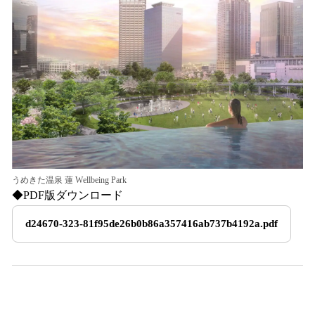
読
み
込
み
中
で
す
うめきた温泉 蓮 Wellbeing Park
◆PDF版ダウンロード
d24670-323-81f95de26b0b86a357416ab737b4192a.pdf