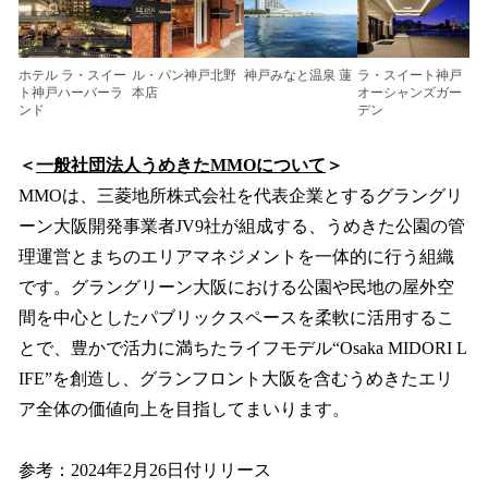
ホテル ラ・スイー
ル・パン神戸北野
神戸みなと温泉 蓮
ラ・スイート神戸
ト神戸ハーバーラ
本店
オーシャンズガー
ンド
デン
＜
一般社団法人うめきたMMOについて
＞
MMOは、三菱地所株式会社を代表企業とするグラングリ
ーン大阪開発事業者JV9社が組成する、うめきた公園の管
理運営とまちのエリアマネジメントを一体的に行う組織
です。グラングリーン大阪における公園や民地の屋外空
間を中心としたパブリックスペースを柔軟に活用するこ
とで、豊かで活力に満ちたライフモデル“Osaka MIDORI L
IFE”を創造し、グランフロント大阪を含むうめきたエリ
ア全体の価値向上を目指してまいります。
参考：2024年2月26日付リリース