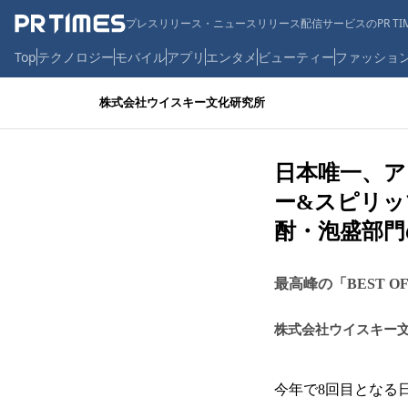
プレスリリース・ニュースリリース配信サービスのPR TIM
Top
テクノロジー
モバイル
アプリ
エンタメ
ビューティー
ファッショ
株式会社ウイスキー文化研究所
日本唯一、
ー&スピリッ
酎・泡盛部門
最高峰の「BEST 
株式会社ウイスキー
今年で8回目となる