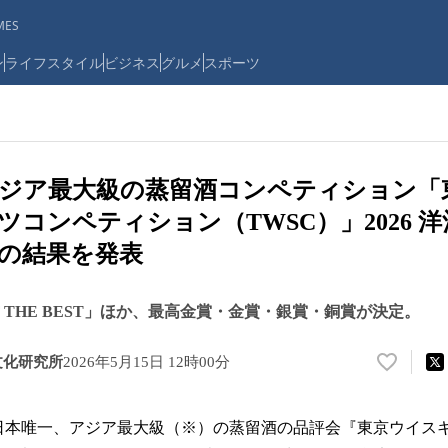
ES
ン
ライフスタイル
ビジネス
グルメ
スポーツ
アジア最大級の蒸留酒コンペティション「
ツコンペティション（TWSC）」2026 
の結果を発表
OF THE BEST」ほか、最高金賞・金賞・銀賞・銅賞が決定。
文化研究所
2026年5月15日 12時00分
い
い
ね
日本唯一、アジア最大級（※）の蒸留酒の品評会『東京ウイス
！