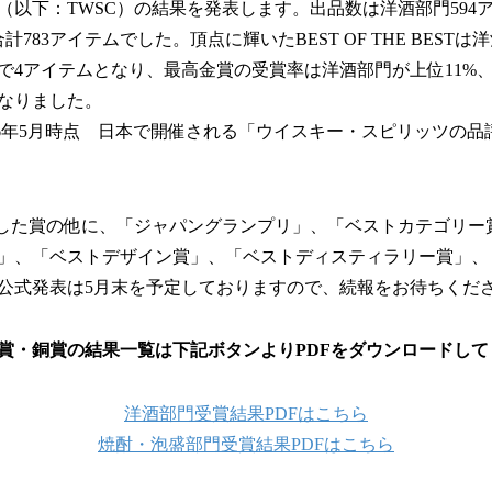
数
』（以下：TWSC）の結果を発表します。出品数は洋酒部門59
を
計783アイテムでした。頂点に輝いたBEST OF THE BEST
読
で4アイテムとなり、最高金賞の受賞率は洋酒部門が上位11%
み
込
になりました。
み
026年5月時点 日本で開催される「ウイスキー・スピリッツの品
中
で
す
表した賞の他に、「ジャパングランプリ」、「ベストカテゴリー
」、「ベストデザイン賞」、「ベストディスティラリー賞」、
公式発表は5月末を予定しておりますので、続報をお待ちくだ
賞・銅賞の結果一覧は下記ボタンよりPDFをダウンロードして
洋酒部門受賞結果PDFはこちら
焼酎・泡盛部門受賞結果PDFはこちら