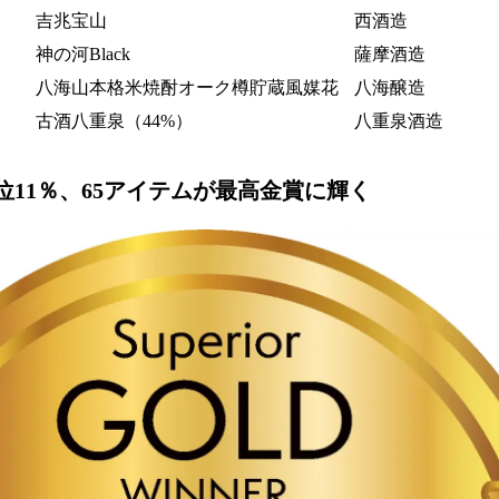
吉兆宝山
西酒造
神の河Black
薩󠄀摩酒造
八海山本格米焼酎オーク樽貯蔵風媒花
八海醸造
古酒八重泉（44%）
八重泉酒造
位11％、65アイテムが最高金賞に輝く