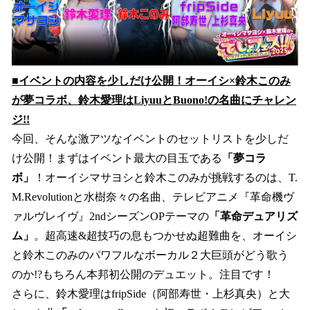
■イベントの内容を少しだけ公開！オーイシ×鈴木このみ
が夢コラボ、鈴木愛理はLiyuuとBuono!の名曲にチャレン
ジ!!
今回、そんな激アツなイベントのセットリストを少しだ
け公開！まずはイベント最大の目玉である
「夢コラ
ボ」
！オーイシマサヨシと鈴木このみが挑戦するのは、T.
M.Revolutionと水樹奈々の名曲、テレビアニメ『革命機ヴ
ァルヴレイヴ』2ndシーズンOPテーマの
「革命デュアリズ
ム」
。超高速&超技巧の息もつかせぬ超難曲を、オーイシ
と鈴木このみのパワフルなボーカル２大巨頭がどう歌う
のか!?もちろん本邦初公開のデュエット。注目です！
さらに、鈴木愛理はfripSide（阿部寿世・上杉真央）と大