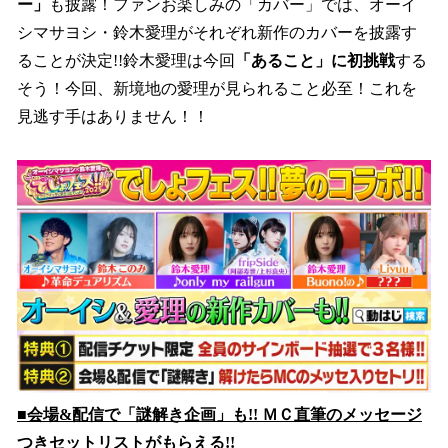
ー」
も披露！ファンお楽しみの「カバー」では、オーイ
シマサヨシ・鈴木愛理がそれぞれ新作のカバーを披露す
ることが決定!!鈴木愛理は今回
「あること」に初挑戦
する
そう！今回、新境地の愛理が見られること必至！これを
見逃す手はありません！！
■会場&配信で「謎解き企画」も!! ＭＣ直筆のメッセージ
つきセットリストがもらえる!!