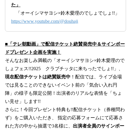
た」
「オーイシマサヨシ×鈴木愛理のでしょでしょ!!」
https://www.youtube.com/@douhaji
■「テレ朝動画」で配信チケット絶賛発売中＆サインボー
ドプレゼント企画を実施！
そんなお楽しみ満載の「オーイシマサヨシ×鈴木愛理ので
しょフェス!!2025 クラブチッタに来ちったでしょ!!」、
現在配信チケットは絶賛販売中
！配信では、ライブ会場
では見ることのできないイベント前の「気合い入れ円
陣」の様子も限定公開！出演者のリアルな表情を「ちょ
い見せ」します!!
さらに！今回プレゼント特典も!!配信チケット（券種問わ
ず）をご購入いただき、 指定の応募フォームにて応募さ
れた方の中から抽選で3名様に、
出演者全員のサインボー