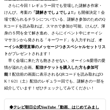
さらに今回！レギュラー回でも登場した謎解き作家・
けんぴ。考案の
「謎解きでしょでしょ!!」
も開催決定！会
場で配られるチラシについている、謎解き参加のためのQ
Rコードを読み取れば、スマホで参加が可能。けんぴ。渾
身の５問を全て解き進め、さらにイベント中にオーイシ
マサヨシから発される「キーワード」を入力すれば、
オ
ーイシ&愛理直筆のメッセージつきスペシャルセットリス
ト
がプレゼントされます！
早く会場に来た方も飽きさせない、オーイシ&愛理の愛
情が溢れた企画。
配信チケットを購入した方も参加可
能！
配信前の画面に表示されるQRコードを読み取ればO
K！6/21（土）配信のレギュラー回でも、謎解きの一部を
紹介しています！ぜひチェックしてみてください！
◆テレビ朝日公式YouTube「動画、はじめてみまし