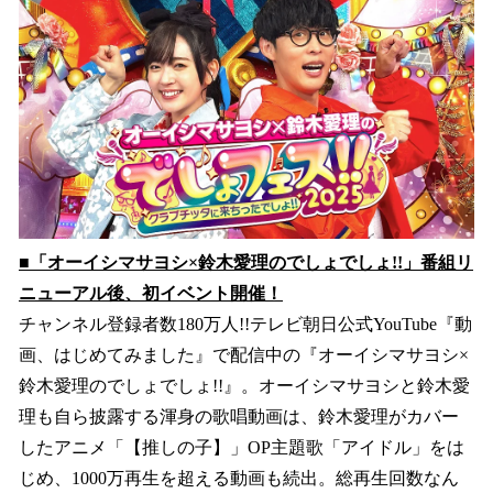
数
を
読
み
込
み
中
で
す
■「オーイシマサヨシ×鈴木愛理のでしょでしょ!!」番組リ
ニューアル後、初イベント開催！
チャンネル登録者数180万人!!テレビ朝日公式YouTube『動
画、はじめてみました』で配信中の『オーイシマサヨシ×
鈴木愛理のでしょでしょ!!』。オーイシマサヨシと鈴木愛
理も自ら披露する渾身の歌唱動画は、鈴木愛理がカバー
したアニメ「【推しの子】」OP主題歌「アイドル」をは
じめ、1000万再生を超える動画も続出。総再生回数なん