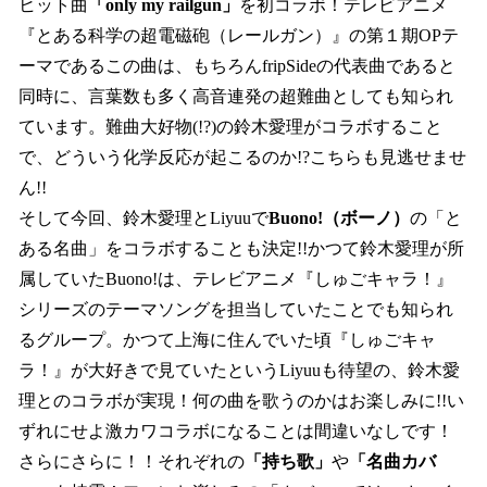
ヒット曲
「only my railgun」
を初コラボ！テレビアニメ
『とある科学の超電磁砲（レールガン）』の第１期OPテ
ーマであるこの曲は、もちろんfripSideの代表曲であると
同時に、言葉数も多く高音連発の超難曲としても知られ
ています。難曲大好物(!?)の鈴木愛理がコラボすること
で、どういう化学反応が起こるのか!?こちらも見逃せませ
ん!!
そして今回、鈴木愛理とLiyuuで
Buono!（ボーノ）
の「と
ある名曲」をコラボすることも決定!!かつて鈴木愛理が所
属していたBuono!は、テレビアニメ『しゅごキャラ！』
シリーズのテーマソングを担当していたことでも知られ
るグループ。かつて上海に住んでいた頃『しゅごキャ
ラ！』が大好きで見ていたというLiyuuも待望の、鈴木愛
理とのコラボが実現！何の曲を歌うのかはお楽しみに!!い
ずれにせよ激カワコラボになることは間違いなしです！
さらにさらに！！それぞれの
「持ち歌」
や
「名曲カバ