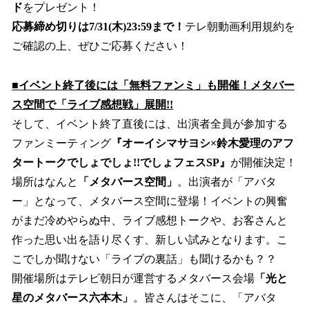
ド
をプレゼント！
応募締め切りは7/31(木)23:59まで！
テレ朝動画利用規約を
ご確認の上、ぜひご応募ください！
■イベント終了後には「無料ファンミ」も開催！メタバー
ス空間で「ライブ感想戦」展開!!
そして、イベント終了直後には、出演者全員が参加する
ファンミーティング
『オーイシマサヨシ×鈴木愛理のアフ
タートークでしょでしょ!!でしょフェスSP』
が開催決定！
場所はなんと
「メタバース空間」
。出演者が「アバタ
ー」となって、メタバース空間に登場！イベントの興奮
がまだ冷めやらぬ中、ライブ感想トークや、お客さんと
作った思い出を語り尽くす、新しい試みとなります。こ
こでしか聞けない「ライブの裏話」も聞けるかも？？
開催場所はテレビ朝日が運営するメタバース会場
「光と
星のメタバース六本木」
。皆さんはそこに、「アバタ