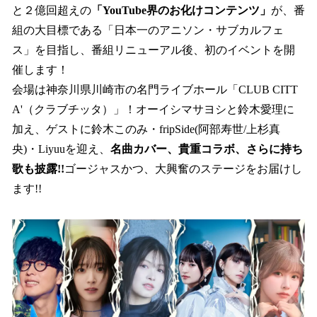
と２億回超えの
「YouTube界のお化けコンテンツ」
が、番
組の大目標である「日本一のアニソン・サブカルフェ
ス」を目指し、番組リニューアル後、初のイベントを開
催します！
会場は神奈川県川崎市の名門ライブホール「CLUB CITT
A'（クラブチッタ）」！オーイシマサヨシと鈴木愛理に
加え、ゲストに鈴木このみ・fripSide(阿部寿世/上杉真
央)・Liyuuを迎え、
名曲カバー、貴重コラボ、さらに持ち
歌も披露!!
ゴージャスかつ、大興奮のステージをお届けし
ます!!