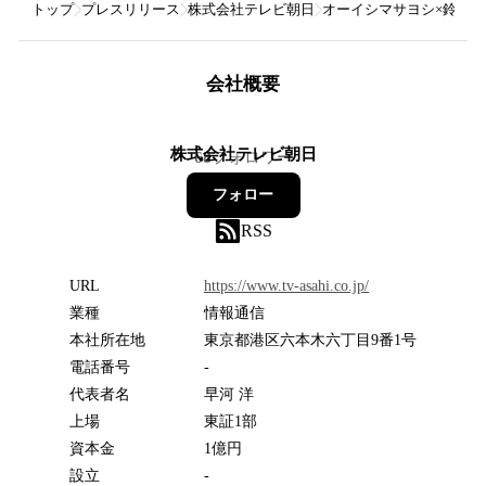
トップ
プレスリリース
株式会社テレビ朝日
オーイシマサヨシ×鈴木愛理
会社概要
株式会社テレビ朝日
68
フォロワー
フォロー
RSS
URL
https://www.tv-asahi.co.jp/
業種
情報通信
本社所在地
東京都港区六本木六丁目9番1号
電話番号
-
代表者名
早河 洋
上場
東証1部
資本金
1億円
設立
-