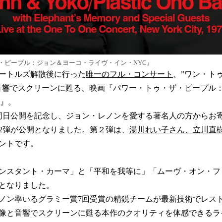
・ピープル：ジョン＆ヨーコ・ライヴ・イン・NYC』
ートルズ解散後に行った
唯一のフル・コンサート
、”ワン・ト
音響でスクリーンに甦る、映画『パワー・トゥ・ザ・ピープル
C』。
界同日公開を記念し、ジョン・レノンを愛する著名人の方からお
2弾が公開となりました。第２弾は、
湯川れい子さん、立川直
ントです。
ンスタント・カーマ」と「平和を我等に」「ムーヴ・オン・フ
となりました。
ノン率いるグラミー賞7回受賞の精鋭チームが最新技術でレス
像と音響でスクリーンに甦る本作のクオリティを体感できるラ