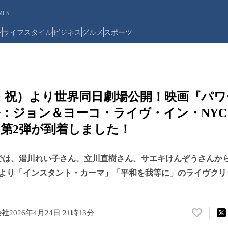
ES
ン
ライフスタイル
ビジネス
グルメ
スポーツ
水・祝）より世界同日劇場公開！映画『パ
：ジョン＆ヨーコ・ライヴ・イン・NY
第2弾が到着しました！
では、湯川れい子さん、立川直樹さん、サエキけんぞうさんか
より「インスタント・カーマ」「平和を我等に」のライヴクリ
会社
2026年4月24日 21時13分
い