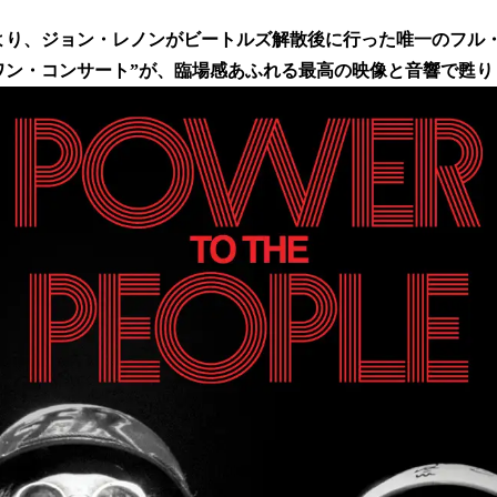
い
ね
）より、ジョン・レノンがビートルズ解散後に行った唯一のフル
！
数
ワン・コンサート”が、臨場感あふれる最高の映像と音響で甦り
を
読
み
込
み
中
で
す