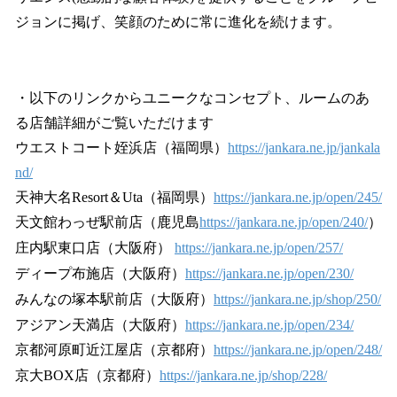
ジョンに掲げ、笑顔のために常に進化を続けます。
・以下のリンクからユニークなコンセプト、ルームのあ
る店舗詳細がご覧いただけます
ウエストコート姪浜店（福岡県）
https://jankara.ne.jp/jankala
nd/
天神大名Resort＆Uta（福岡県）
https://jankara.ne.jp/open/245/
天文館わっぜ駅前店（鹿児島
https://jankara.ne.jp/open/240/
）
庄内駅東口店（大阪府）
https://jankara.ne.jp/open/257/
ディープ布施店（大阪府）
https://jankara.ne.jp/open/230/
みんなの塚本駅前店（大阪府）
https://jankara.ne.jp/shop/250/
アジアン天満店（大阪府）
https://jankara.ne.jp/open/234/
京都河原町近江屋店（京都府）
https://jankara.ne.jp/open/248/
京大BOX店（京都府）
https://jankara.ne.jp/shop/228/