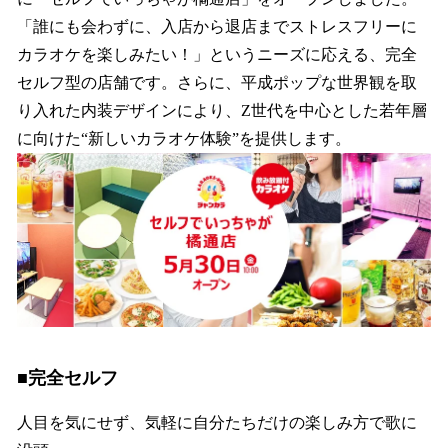
読
み
「誰にも会わずに、入店から退店までストレスフリーに
込
カラオケを楽しみたい！」というニーズに応える、完全
み
セルフ型の店舗です。さらに、平成ポップな世界観を取
中
で
り入れた内装デザインにより、Z世代を中心とした若年層
す
に向けた“新しいカラオケ体験”を提供します。
■完全セルフ
人目を気にせず、気軽に自分たちだけの楽しみ方で歌に