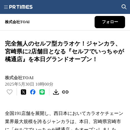
株式会社TOAI
フォロー
完全無人のセルフ型カラオケ！ジャンカラ、
宮崎県に2店舗目となる『セルフでいっちゃが
橘通店』を本日グランドオープン！
株式会社TOAI
2025年5月30日 10時00分
い
い
ね
！
全国191店舗を展開し、西日本においてカラオケチェーン
数
業界最大規模を誇るジャンカラは、本日、宮崎県宮崎市
を
に「セルフでいっちゃが橘通店」をオープンしました。