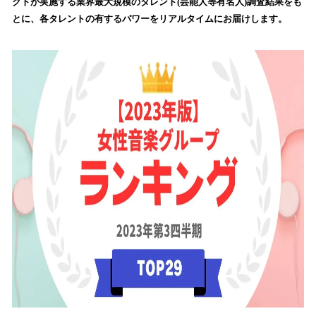
数
クトが実施する業界最大規模のタレント(芸能人等有名人)調査結果をも
を
とに、各タレントの有するパワーをリアルタイムにお届けします。
読
み
込
み
中
で
す