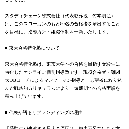
読
み
込
スタディチェーン株式会社（代表取締役：竹本明弘）
み
は、このスローガンのもと80名の合格者を輩出すること
中
で
を目標に、指導方針・組織体制を一新いたします。
す
■ 東大合格特化塾について
東大合格特化塾は、東京大学への合格を目指す受験生に
特化したオンライン個別指導塾です。現役合格者・難関
大OBコーチによるマンツーマン指導と、志望校に絞り込
んだ戦略的カリキュラムにより、短期間での合格実績を
積み上げています。
■ 代表が語るリブランディングの理由
「受験生が失敗する最大の原因は、努力不足ではなく方