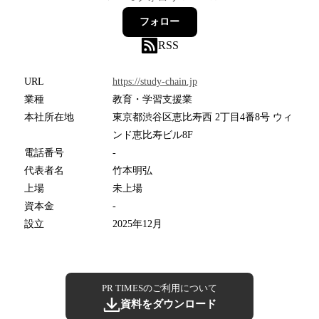
フォロー
RSS
URL
https://study-chain.jp
業種
教育・学習支援業
本社所在地
東京都渋谷区恵比寿西 2丁目4番8号 ウィ
ンド恵比寿ビル8F
電話番号
-
代表者名
竹本明弘
上場
未上場
資本金
-
設立
2025年12月
PR TIMESのご利用について
資料をダウンロード