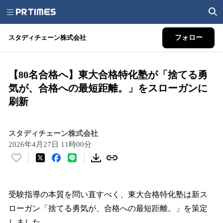
スタディチェーン株式会社
フォロー
【80名合格へ】東大合格特化塾が「捨てる勇
気が、合格への最短距離。」をスローガンに
刷新
スタディチェーン株式会社
2026年4月27日 11時00分
い
い
ね
！
受験指導の本質を問い直すべく、東大合格特化塾は新ス
数
ローガン「捨てる勇気が、合格への最短距離。」を策定
を
しました。