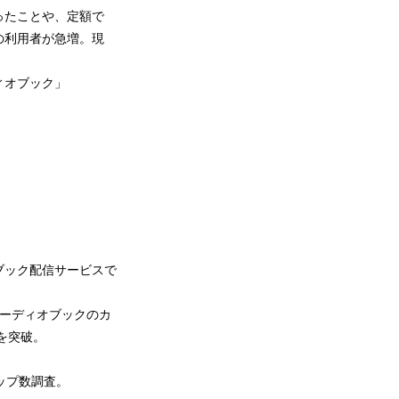
ったことや、定額で
の利用者が急増。現
ィオブック」
ブック配信サービスで
。オーディオブックのカ
万人を突破。
ップ数調査。