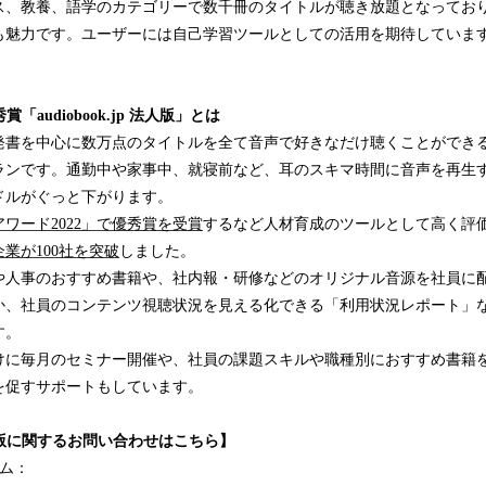
ス、教養、語学のカテゴリーで数千冊のタイトルが聴き放題となってお
も魅力です。ユーザーには自己学習ツールとしての活用を期待していま
賞「audiobook.jp 法人版」とは
発書を中心に数万点のタイトルを全て音声で好きなだけ聴くことができ
ランです。通勤中や家事中、就寝前など、耳のスキマ時間に音声を再生
ドルがぐっと下がります。
ワード2022」で優秀賞を受賞
するなど人材育成のツールとして高く評
業が100社を突破
しました。
や人事のおすすめ書籍や、社内報・研修などのオリジナル音源を社員に
か、社員のコンテンツ視聴状況を見える化できる「利用状況レポート」
す。
けに毎月のセミナー開催や、社員の課題スキルや職種別におすすめ書籍
を促すサポートもしています。
jp 法人版に関するお問い合わせはこちら】
ーム：