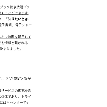
ィオブック聴き放題プラ
聴くことができます
。
め、「
知りたいとき、
電子書籍、電子ジャー
スキマ時間を活用して
でも情報と繋がれる
が決まりました。
こでも"情報"と繋が
報サービスの拡充を図
の媒体であり、トライ
版」には当センターでも