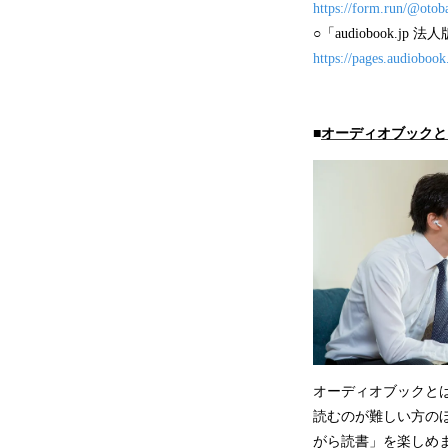
https://form.run/@oto
○「audiobook.j
https://pages.audiobook
■
オーディオブックと
オーディオブックと
読むのが難しい方の
がら読書」を楽しめ