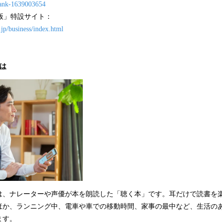
bank-1639003654
p 法人版」特設サイト：
.jp/business/index.html
は
は、ナレーターや声優が本を朗読した「聴く本」です。耳だけで読書を
ほか、ランニング中、電車や車での移動時間、家事の最中など、生活の
ます。