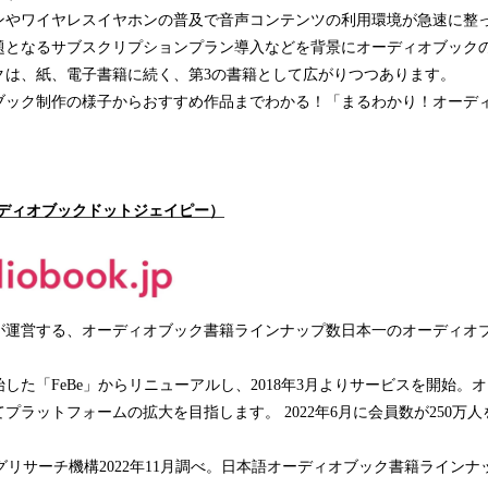
ンやワイヤレスイヤホンの普及で音声コンテンツの利用環境が急速に整
題となるサブスクリプションプラン導入などを背景にオーディオブック
クは、紙、電子書籍に続く、第3の書籍として広がりつつあります。
ブック制作の様子からおすすめ作品までわかる！「まるわかり！オーデ
p（オーディオブックドットジェイピー）
が運営する、オーディオブック書籍ラインナップ数日本一のオーディオ
開始した「FeBe」からリニューアルし、2018年3月よりサービスを開始
プラットフォームの拡大を目指します。 2022年6月に会員数が250
グリサーチ機構2022年11月調べ。日本語オーディオブック書籍ラインナ