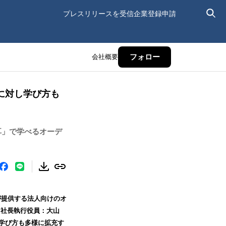
プレスリリースを受信
企業登録申請
会社概要
フォロー
方に対し学び方も
耳」で学べるオーデ
が提供する法人向けのオ
区、社長執行役員：大山
し学び方も多様に拡充す