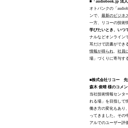
■「audiobook.j
オトバンクの「audi
ンで、
最新のビジネ
一方、リコーの技術
学びたいとき、いつ
ナルなどオンライン
耳だけで読書ができ
情報が得られ
、
社員
場」づくりに寄与する新
■株式会社リコー 先
森木 俊晴 様のコメ
当社技術情報センタ
れる場」を目指して
働き方の変化もあり
ってきました。その
アルでのユーザー評価も