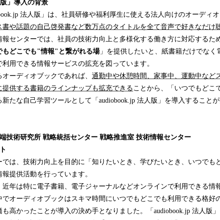
p 法人版」導入の背景
obook.jp 法人版」は、社員研修や福利厚生に使える法人向けのオーデ
ス書や話題の自己啓発書など数万点のタイトルを全て音声で好きなだけ
情報センターでは、社員の技術力向上と多様化する働き方に対応するた
でもどこでも"情報"と繋がれる場
」を提供したいと、紙書籍だけでなく
で利用できる情報サービスの拡充を図っています。
るオーディオブックであれば、
通勤中や休憩時間、家事中、運動中など
に提供する書籍のラインナップも拡充できる
ことから、「いつでもどこ
たな自己学習ツールとして「audiobook.jp 法人版」を導入すること
端技術研究所 戦略統括センター 戦略推進室 技術情報センター
ント
ーでは、技術力向上を目的に「知りたいとき、学びたいとき、いつでもど
情報提供活動を行っています。
、近年は特に電子書籍、電子ジャーナルなどオンラインで利用できる情
中でオーディオブックはスキマ時間にいつでもどこでも利用できる格好
高かったことが導入の決め手となりました。「audiobook.jp 法人