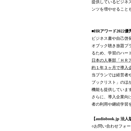
提供しているビジネ
ンツを増やせること
■HRアワード2022優秀
ビジネス書や自己啓
オブック聴き放題プ
るため、学習のハー
日本の人事部「ＨＲア
約１年３ヶ月で導入企
当プランでは経営者
ブックリスト」のほ
機能も提供していま
さらに、導入企業向
者の利用や継続学習
【audiobook.
○お問い合わせフォ