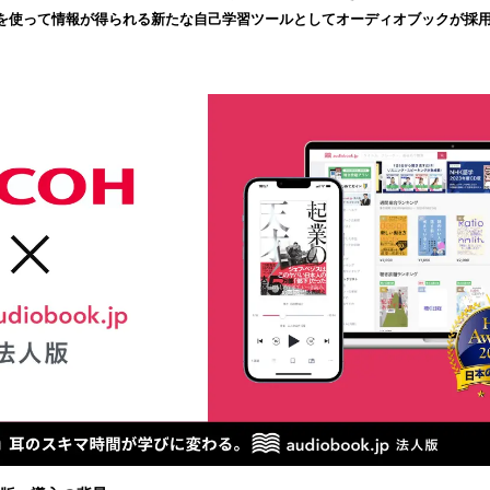
読
を使って情報が得られる新たな自己学習ツールとしてオーディオブックが採
み
込
み
中
で
す