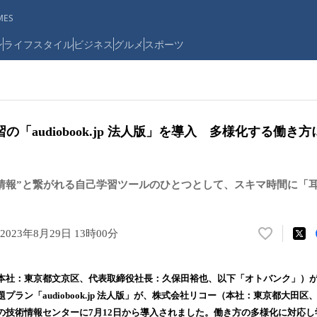
ES
ン
ライフスタイル
ビジネス
グルメ
スポーツ
の「audiobook.jp 法人版」を導入 多様化する働き
情報”と繋がれる自己学習ツールのひとつとして、スキマ時間に「
2023年8月29日 13時00分
い
い
ね
本社：東京都文京区、代表取締役社長：久保田裕也、以下「オトバンク」）
！
プラン「audiobook.jp 法人版」が、株式会社リコー（本社：東京都大田
数
の技術情報センターに7月12日から導入されました。働き方の多様化に対応
を