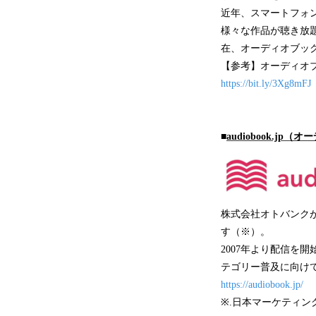
近年、スマートフォ
様々な作品が聴き放
在、オーディオブッ
【参考】オーディオ
https://bit.ly/3Xg8mFJ
■
audiobook.j
株式会社オトバンク
す（※）。
2007年より配信を
テゴリー普及に向けて
https://audiobook.jp/
※.日本マーケティン