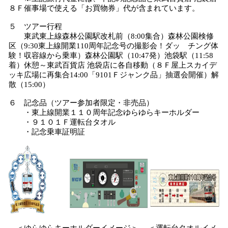
８Ｆ催事場で使える「お買物券」代が含まれています。
５ ツアー行程
東武東上線森林公園駅改札前（8:00集合）森林公園検修
区（9:30東上線開業110周年記念号の撮影会！ダッ チング体
験！収容線から乗車）森林公園駅（10:47発）池袋駅（11:58
着）休憩～東武百貨店 池袋店に各自移動（８Ｆ屋上スカイデ
ッキ広場に再集合14:00「9101Ｆジャンク品」抽選会開催）解
散（15:00）
６ 記念品（ツアー参加者限定・非売品）
・東上線開業１１０周年記念ゆらゆらキーホルダー
・９１０１Ｆ運転台タオル
・記念乗車証明証