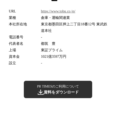
URL
https://www.tobu.co.jp/
業種
倉庫・運輸関連業
本社所在地
東京都墨田区押上二丁目18番12号 東武鉄
道本社
電話番号
-
代表者名
都筑 豊
上場
東証プライム
資本金
1021億3597万円
設立
-
PR TIMESのご利用について
資料をダウンロード