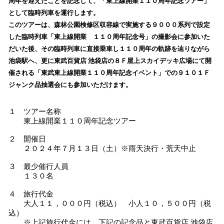
周年を迎えたことを記念して、「東上線開業１１０周年記念ツアー」
読
として臨時列車を運行します。
み
このツアーは、森林公園検修区収容線で実施する９０００系列で設定
込
した臨時列車「東上線開業 １１０周年記念号」の撮影会に参加いた
み
だいた後、その臨時列車に直接乗車し１１０周年の軌跡を辿りながら
中
で
池袋駅へ、更に東武百貨店 池袋店の８Ｆ屋上スカイデッキ広場にて開
す
催される「東武東上線開業１１０周年記念イベント」での９１０１Ｆ
ジャンク品抽選会にも参加いただけます。
１ ツアー名称
東上線開業１１０周年記念ツアー
２ 開催日
２０２４年７月１３日（土）※雨天決行・荒天中止
３ 最少催行人員
１３０名
４ 旅行代金
大人１１，０００円（税込） 小人１０，５００円（税
込）
※上記旅行代金には、下記の記念品と東武百貨店 池袋店