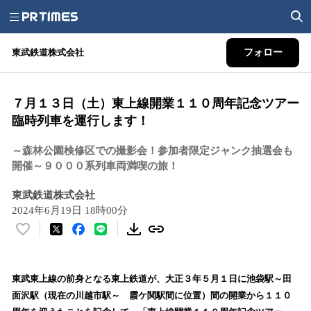
東武鉄道株式会社
フォロー
７月１３日（土）東上線開業１１０周年記念ツアー
臨時列車を運行します！
～森林公園検修区での撮影会！参加者限定ジャンク抽選会も
開催～９０００系列車両満喫の旅！
東武鉄道株式会社
2024年6月19日 18時00分
い
い
ね
！
東武東上線の前身となる東上鉄道が、大正３年５月１日に池袋駅～田
数
面沢駅（現在の川越市駅～ 霞ケ関駅間に位置）間の開業から１１０
を