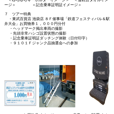
＜ゆらゆらキーホルダーイメージ＞ ＜運転台タオルイメ
ージ＞ ＜記念乗車証明証イメージ＞
７ ツアー特典
・東武百貨店 池袋店 ８Ｆ催事場「鉄道フェスティバル＆駅
弁大会」お買物券１，０００円分付
・ヘッドマーク掲出車両の撮影
・先頭非常ハシゴ設置状態の撮影
・記念乗車証明証ダッチング体験（日付印字）
・９１０１Ｆジャンク品抽選会への参加