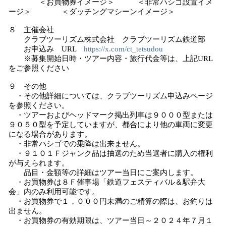
＜お買物券イメージ＞ ＜非常ハシゴ設置イメ
ージ＞ ＜ダッチングマシーンイメージ＞
８ 主催会社
クラブツーリズム株式会社 クラブツーリズム鉄道部
お申込み URL
https://x.com/ct_tetsudou
※募集開始日時・ツアー内容・旅行代金等は、上記URL
をご参照ください
９ その他
・その他詳細については、クラブツーリズム申込みページ
を参照ください。
・ツアーおよびヘッドマーク掲出列車は９０００型または
９０５０型を予定していますが、都合により他の車両に変更
になる場合があります。
・非常ハシゴでの乗降は出来ません。
・９１０１Ｆジャンク品は抽選のため当選者に購入の権利
が与えられます。
品目・金額等の詳細はツアー当日にご案内します。
・お買物券は８Ｆ催事場「鉄道フェスティバル＆駅弁大
会」内のみ利用可能です。
・お買物券で１，０００円未満のご精算の際は、お釣りは
出ません。
・お買物券の有効期限は、ツアー当日～２０２４年７月１