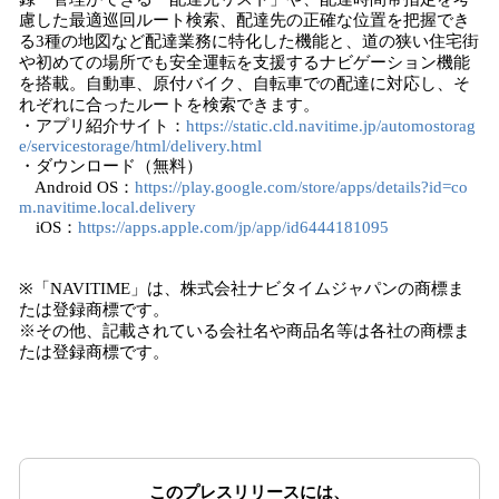
慮した最適巡回ルート検索、配達先の正確な位置を把握でき
る3種の地図など配達業務に特化した機能と、道の狭い住宅街
や初めての場所でも安全運転を支援するナビゲーション機能
を搭載。自動車、原付バイク、自転車での配達に対応し、そ
れぞれに合ったルートを検索できます。
・アプリ紹介サイト：
https://static.cld.navitime.jp/automostorag
e/servicestorage/html/delivery.html
・ダウンロード（無料）
Android OS：
https://play.google.com/store/apps/details?id=co
m.navitime.local.delivery
iOS：
https://apps.apple.com/jp/app/id6444181095
※「NAVITIME」は、株式会社ナビタイムジャパンの商標ま
たは登録商標です。
※その他、記載されている会社名や商品名等は各社の商標ま
たは登録商標です。
このプレスリリースには、