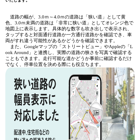
いたします。
み
込
道路の幅が、3.0ｍ～4.0ｍの道路は「狭い道」として黄
み
色、3.0ｍ未満の道路は「非常に狭い道」としてオレンジ色で
中
地図上に表示します。具体的な数字も吹き出しで表示され、
で
タップすると対面通行道路か一方通行道路かを確認でき、車
す
両がすれ違う可能性があるかどうかを確認できます。
また、Googleマップの「ストリートビュー」やAppleの「L
ook Around」と連携し、実際の道路の狭さを写真で確認する
こともできます。走行可能な道かどうか事前に確認するだけ
でなく、停車位置を決める際にも役立ちます。