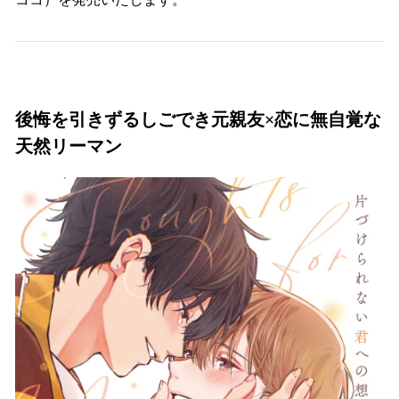
込
み
中
で
す
後悔を引きずるしごでき元親友×恋に無自覚な
天然リーマン