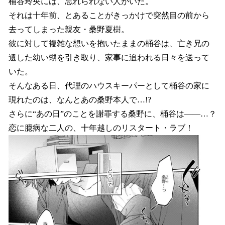
桶谷玲央には、忘れられない人がいた。
それは十年前、とあることがきっかけで突然目の前から
去ってしまった親友・桑野夏樹。
彼に対して複雑な想いを抱いたままの桶谷は、亡き兄の
遺した幼い甥を引き取り、家事に追われる日々を送って
いた。
そんなある日、代理のハウスキーパーとして桶谷の家に
現れたのは、なんとあの桑野本人で…!?
さらに“あの日”のことを謝罪する桑野に、桶谷は――…？
恋に臆病な二人の、十年越しのリスタート・ラブ！