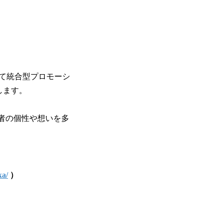
て統合型プロモーシ
します。
者の個性や想いを多
ka/
）