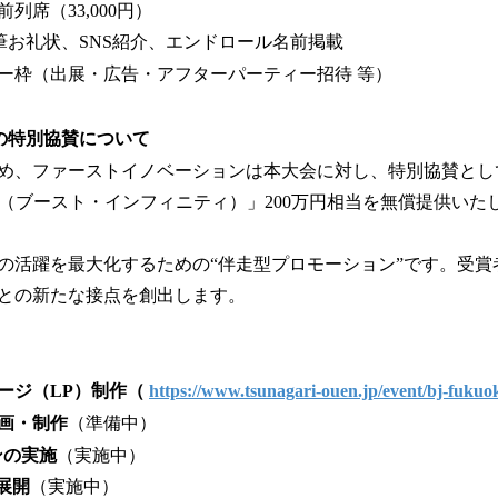
列席（33,000円）
筆お礼状、SNS紹介、エンドロール名前掲載
ー枠（出展・広告・アフターパーティー招待 等）
の特別協賛について
め、ファーストイノベーションは本大会に対し、特別協賛とし
T∞（ブースト・インフィニティ）」200万円相当を無償提供いた
の活躍を最大化するための“伴走型プロモーション”です。受賞
との新たな接点を創出します。
ージ（LP）制作（
https://www.tsunagari-ouen.jp/event/bj-fukuo
画・制作
（準備中）
ンの実施
（実施中）
展開
（実施中）