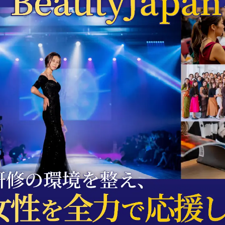
数
を
読
み
込
み
中
で
す