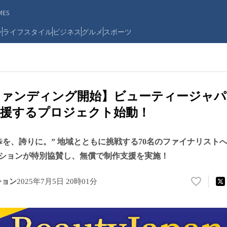
ES
ン
ライフスタイル
ビジネス
グルメ
スポーツ
ファンディング開始】ビューティージャパ
応援するプロジェクト始動！
歩を、誇りに。” 地域とともに挑戦する70名のファイナリスト
ションが特別協賛し、無償で制作支援を実施！
ション
2025年7月5日 20時01分
い
い
ね
！