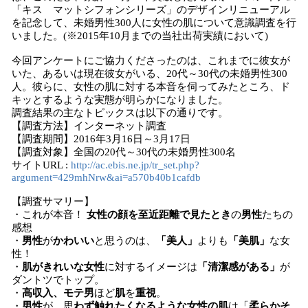
数
「キス マットシフォンシリーズ」のデザインリニューアル
を
を記念して、未婚男性300人に女性の肌について意識調査を行
読
いました。(※2015年10月までの当社出荷実績において)
み
込
今回アンケートにご協力くださったのは、これまでに彼女が
み
いた、あるいは現在彼女がいる、20代～30代の未婚男性300
中
人。彼らに、女性の肌に対する本音を伺ってみたところ、ド
キッとするような実態が明らかになりました。
で
調査結果の主なトピックスは以下の通りです。
す
【調査方法】インターネット調査
【調査期間】2016年3月16日～3月17日
【調査対象】全国の20代～30代の未婚男性300名
サイトURL :
http://ac.ebis.ne.jp/tr_set.php?
argument=429mhNrw&ai=a570b40b1cafdb
【調査サマリー】
・これが本音！
女性の顔を至近距離で見たとき
の
男性
たちの
感想
・
男性
が
かわいい
と思うのは、
「美人」
よりも
「美肌」
な女
性！
・
肌がきれいな女性
に対するイメージは
「清潔感がある」
が
ダントツでトップ。
・
高収入、モテ男
ほど
肌
を
重視
。
・
男性
が、思
わず触れたくなるような女性の肌
は「
柔らかそ