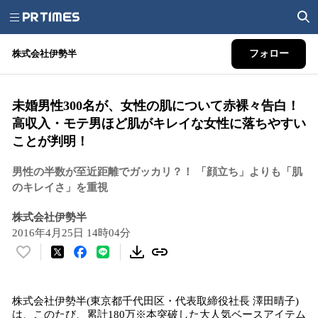
株式会社伊勢半
フォロー
未婚男性300名が、女性の肌について赤裸々告白！
高収入・モテ男ほど肌がキレイな女性に落ちやすい
ことが判明！
男性の半数が至近距離でガッカリ？！ 「顔立ち」よりも「肌
のキレイさ」を重視
株式会社伊勢半
2016年4月25日 14時04分
い
い
ね
株式会社伊勢半(東京都千代田区・代表取締役社長 澤田晴子)
！
は、このたび、累計180万※本突破した大人気ベースアイテム