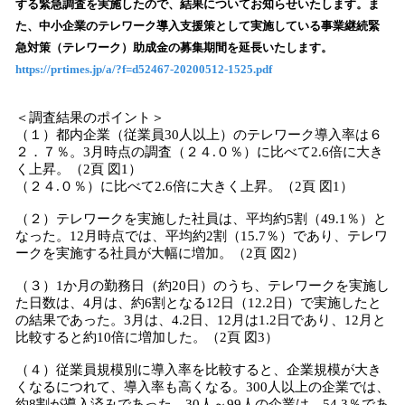
する緊急調査を実施したので、結果についてお知らせいたします。ま
読
た、中小企業のテレワーク導入支援策として実施している事業継続緊
み
急対策（テレワーク）助成金の募集期間を延長いたします。
込
https://prtimes.jp/a/?f=d52467-20200512-1525.pdf
み
中
で
＜調査結果のポイント＞
す
（１）都内企業（従業員30人以上）のテレワーク導入率は６
２．７％。3月時点の調査（２４.０％）に比べて2.6倍に大き
く上昇。（2頁 図1）
（２４.０％）に比べて2.6倍に大きく上昇。（2頁 図1）
（２）テレワークを実施した社員は、平均約5割（49.1％）と
なった。12月時点では、平均約2割（15.7％）であり、テレワ
ークを実施する社員が大幅に増加。（2頁 図2）
（３）1か月の勤務日（約20日）のうち、テレワークを実施し
た日数は、4月は、約6割となる12日（12.2日）で実施したと
の結果であった。3月は、4.2日、12月は1.2日であり、12月と
比較すると約10倍に増加した。（2頁 図3）
（４）従業員規模別に導入率を比較すると、企業規模が大き
くなるにつれて、導入率も高くなる。300人以上の企業では、
約8割が導入済みであった。30人～99人の企業は、54.3％であ