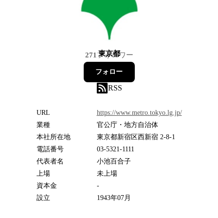
東京都
271
フォロワー
フォロー
RSS
URL
https://www.metro.tokyo.lg.jp/
業種
官公庁・地方自治体
本社所在地
東京都新宿区西新宿 2-8-1
電話番号
03-5321-1111
代表者名
小池百合子
上場
未上場
資本金
-
設立
1943年07月