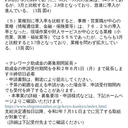
るが、3月と比較すると、2.8倍となっており、急速に導入が
進んでいる。（3頁 図4）
（５）業種別に導入率を比較すると、事務・営業職が中心の
業種（情報通信業、金融・保険業等）は、７６．２％の導入
率となった。現場作業や対人サービスが中心となる業種（小
売業、医療・福祉業等）では５５％であったが、こちらも3月
と比較すると3.7倍となっており、業種を問わず拡大してい
る。（3頁 図5）
＜テレワーク助成金の募集期間延長＞
助成金の申請受付期間を令和２年６月1日（月）まで延長しま
す※締切日必着
・申請書類は、郵送により提出してください。
・予算の範囲を超える申請があった場合等、申請受付期間内
でも受付を終了することがあります。
・本事業の詳細・募集要項・申請様式などは、下記ホームペ
ージよりご確認いただけます。
https://www.shigotozaidan.or.jp/koyo-kankyo/index.html
支給決定通知日以降、令和2年７月3１日までに完了する取組
が対象です。
（詳細は下記受付先までご確認ください）