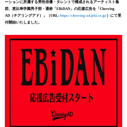
ーションに所属する男性俳優・タレントで構成されるアーティスト集
み
団、恵比寿学園男子部・通称「EBiDAN」の応援広告を「Cheering
込
AD（チアリングアド）」（URL:
https://cheering-ad.jeki.co.jp/
）にて受
み
付開始いたしました。
中
で
す