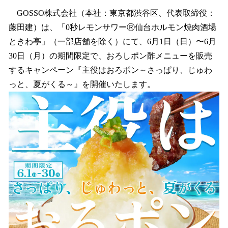
ね
！
GOSSO株式会社（本社：東京都渋谷区、代表取締役：
数
藤田建）は、「0秒レモンサワーⓇ仙台ホルモン焼肉酒場
を
ときわ亭」（一部店舗を除く）にて、6月1日（日）〜6月
読
み
30日（月）の期間限定で、おろしポン酢メニューを販売
込
するキャンペーン『主役はおろポン～さっぱり、じゅわ
み
っと、夏がくる～』を開催いたします。
中
で
す