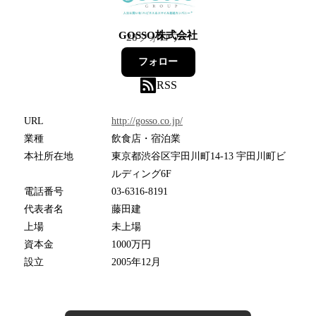
GOSSO株式会社
28
フォロワー
フォロー
RSS
URL
http://gosso.co.jp/
業種
飲食店・宿泊業
本社所在地
東京都渋谷区宇田川町14-13 宇田川町ビ
ルディング6F
電話番号
03-6316-8191
代表者名
藤田建
上場
未上場
資本金
1000万円
設立
2005年12月