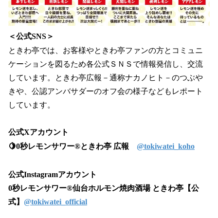
＜公式SNS＞
ときわ亭では、お客様やときわ亭ファンの方とコミュニ
ケーションを図るため各公式ＳＮＳで情報発信し、交流
しています。ときわ亭広報－通称ナカノヒト－のつぶや
きや、公認アンバサダーのオフ会の様子などもレポート
しています。
公式Xアカウント
🍋0秒レモンサワー®ときわ亭 広報
@tokiwatei_koho
公式Instagramアカウント
0秒レモンサワー®仙台ホルモン焼肉酒場 ときわ亭【公
式】
@tokiwatei_official