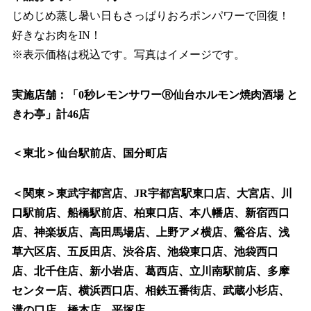
じめじめ蒸し暑い日もさっぱりおろポンパワーで回復！
好きなお肉をIN！
※表示価格は税込です。写真はイメージです。
実施店舗：「0秒レモンサワーⓇ仙台ホルモン焼肉酒場 と
きわ亭」計46店
＜東北＞仙台駅前店、国分町店
＜関東＞東武宇都宮店、JR宇都宮駅東口店、大宮店、川
口駅前店、船橋駅前店、柏東口店、本八幡店、新宿西口
店、神楽坂店、高田馬場店、上野アメ横店、鶯谷店、浅
草六区店、五反田店、渋谷店、池袋東口店、池袋西口
店、北千住店、新小岩店、葛西店、立川南駅前店、多摩
センター店、横浜西口店、相鉄五番街店、武蔵小杉店、
溝の口店、橋本店、平塚店