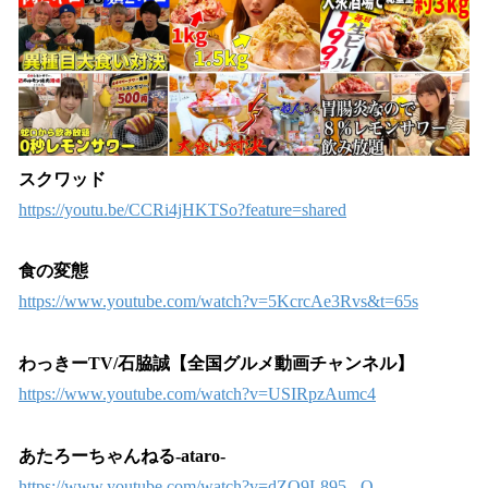
スクワッド
https://youtu.be/CCRi4jHKTSo?feature=shared
食の変態
https://www.youtube.com/watch?v=5KcrcAe3Rvs&t=65s
わっきーTV/石脇誠【全国グルメ動画チャンネル】
https://www.youtube.com/watch?v=USIRpzAumc4
あたろーちゃんねる-ataro-
https://www.youtube.com/watch?v=dZQ9L895_-Q