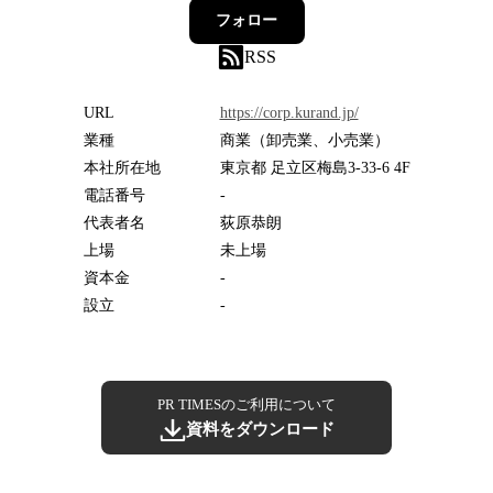
フォロー
RSS
URL
https://corp.kurand.jp/
業種
商業（卸売業、小売業）
本社所在地
東京都 足立区梅島3-33-6 4F
電話番号
-
代表者名
荻原恭朗
上場
未上場
資本金
-
設立
-
PR TIMESのご利用について
資料をダウンロード