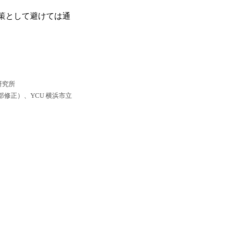
策として避けては通
研究所
一部修正）、YCU 横浜市立