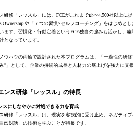
ス研修「レッスル」には、FCEがこれまで延べ4,500社以上に
ness Ownership や「７つの習慣×セルフコーチング」をはじ
います。習慣化・行動定着というFCE独自の強みも活かし、座
計となっています。
ノウハウの両輪で設計された本プログラムは、「一過性の研修
み”」として、企業の持続的成長と人材力の底上げを強力に支
エンス研修「レッスル」の特長
ストレスにしなやかに対処できる力を育成
ス研修「レッスル」は、現実を客観的に受け止め、ネガティブ
自己対話」の技術を学ぶことが特長です。