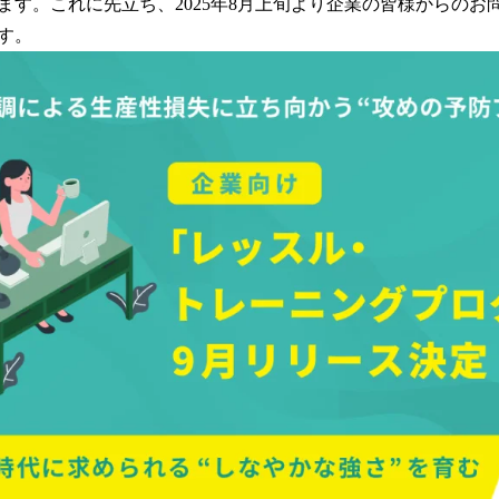
ます。これに先立ち、2025年8月上旬より企業の皆様からのお
読
す。
み
込
み
中
で
す