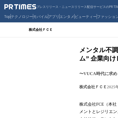
プレスリリース・ニュースリリース配信サービスのPR TIM
Top
テクノロジー
モバイル
アプリ
エンタメ
ビューティー
ファッショ
株式会社ＦＣＥ
メンタル不調
ム” 企業向
〜VUCA時代に求
株式会社ＦＣＥ
2025
株式会社FCE（本
メントとレジリエン