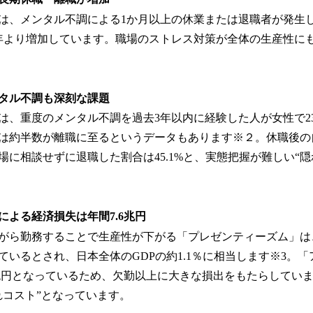
は、メンタル不調による1か月以上の休業または退職者が発生して
年より増加しています。職場のストレス対策が全体の生産性に
タル不調も深刻な課題
は、重度のメンタル不調を過去3年以内に経験した人が女性で23.3
は約半数が離職に至るというデータもあります※２。休職後の自主
場に相談せずに退職した割合は45.1%と、実態把握が難しい“隠
による経済損失は年間7.6兆円
がら勤務することで生産性が下がる「プレゼンティーズム」は、
ているとされ、日本全体のGDPの約1.1％に相当します※3。
3兆円となっているため、欠勤以上に大きな損出をもたらしてい
れコスト”となっています。