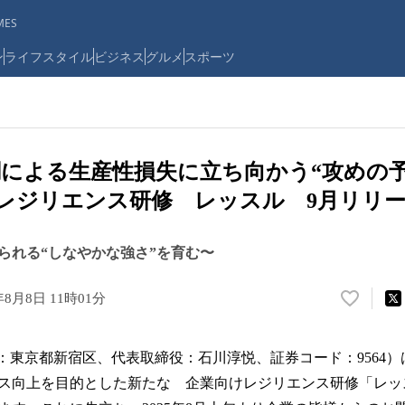
ES
ン
ライフスタイル
ビジネス
グルメ
スポーツ
による生産性損失に立ち向かう“攻めの
けレジリエンス研修 レッスル 9月リリ
められる“しなやかな強さ”を育む〜
年8月8日 11時01分
い
い
ね
社：東京都新宿区、代表取締役：石川淳悦、証券コード：9564
！
数
ス向上を目的とした新たな 企業向けレジリエンス研修「レッスル
を