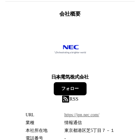
会社概要
日本電気株式会社
101
フォロワー
フォロー
RSS
URL
https://jpn.nec.com/
業種
情報通信
本社所在地
東京都港区芝5丁目７－１
電話番号
-