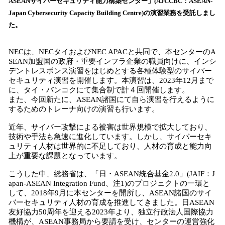
ASEANサイバーセキュリティ能力構築センター」(AJCCBC：ASEAN-
読
Japan Cybersecurity Capacity Building Centre)の演習業務を受託しまし
み
た。
込
み
中
NECは、NECタイおよびNEC APACと共同で、本センターのA
で
SEAN加盟国の政府・重要インフラ企業の職員向けに、インシ
デントレスポンス演習をはじめとする各種体験型のサイバー
す
セキュリティ演習を開催します。本演習は、2023年12月まで
に、タイ・バンコクにて集合制で計４回開催します。
また、今回新たに、ASEAN諸国にて自ら演習を行えるように
するためのトレーナ向けの演習も行います。
近年、サイバー攻撃による被害は世界規模で拡大しており、
技術や手法も急速に進化しています。しかし、サイバーセキ
ュリティ人材は世界的に不足しており、人材の育成と能力向
上が重要な課題となっています。
こうした中、総務省は、「日・ASEAN統合基金2.0」(JAIF：J
apan-ASEAN Integration Fund、注1)のプロジェクトの一環と
して、2018年9月に本センターを開所し、ASEAN諸国のサイ
バーセキュリティ人材の育成を推進してきました。日ASEAN
友好協力50周年を迎える2023年より、独立行政法人国際協力
機構が、ASEAN事務局から要請を受け、センターの運営強化