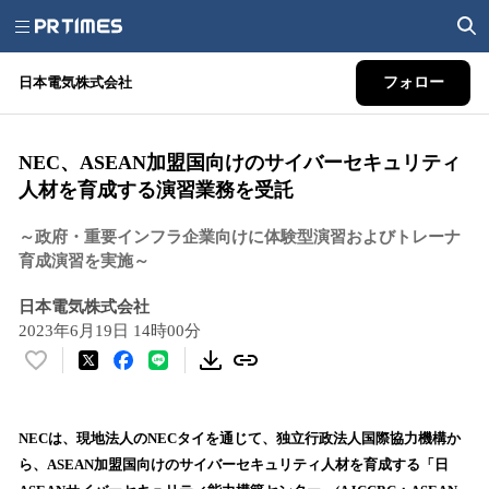
日本電気株式会社
フォロー
NEC、ASEAN加盟国向けのサイバーセキュリティ
人材を育成する演習業務を受託
～政府・重要インフラ企業向けに体験型演習およびトレーナ
育成演習を実施～
日本電気株式会社
2023年6月19日 14時00分
い
い
ね
！
NECは、現地法人のNECタイを通じて、独立行政法人国際協力機構か
数
ら、ASEAN加盟国向けのサイバーセキュリティ人材を育成する「日
を