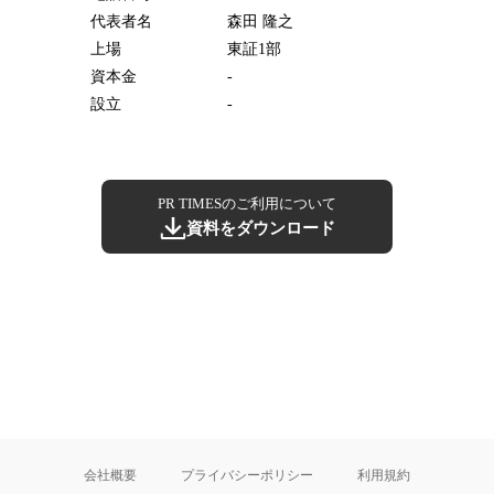
代表者名
森田 隆之
上場
東証1部
資本金
-
設立
-
PR TIMESのご利用について
資料をダウンロード
会社概要
プライバシーポリシー
利用規約