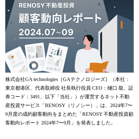
を
読
み
込
み
中
で
す
株式会社GA technologies［GAテクノロジーズ］（本社：
東京都港区、代表取締役 社長執行役員 CEO：樋口 龍、証
券コード：3491、以下「当社」）が運営するネット不動
産投資サービス「RENOSY（リノシー）」は、2024年7〜
9月度の成約顧客動向をまとめた「RENOSY 不動産投資顧
客動向レポート 2024年7〜9月」を発表しました。