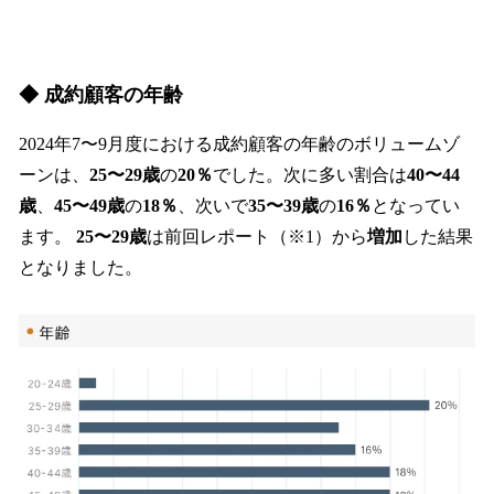
◆ 成約顧客の年齢
2024年7〜9月度における成約顧客の年齢のボリュームゾ
ーンは、
25〜29歳
の
20％
でした。次に多い割合は
40〜44
歳
、
45〜49歳
の
18％
、次いで
35〜39歳
の
16％
となってい
ます。
25〜29歳
は前回レポート（※1）から
増加
した結果
となりました。