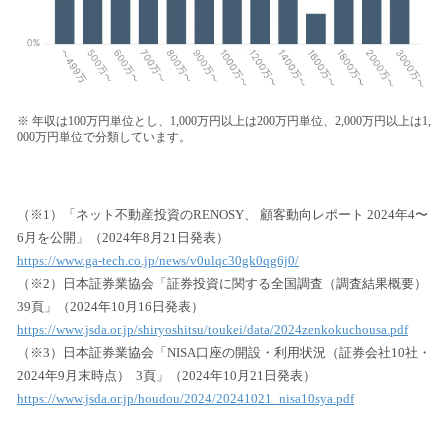
※ 年収は100万円単位とし、1,000万円以上は200万円単位、2,000万円以上は1,
000万円単位で分類しています。
（※1）「ネット不動産投資のRENOSY、 顧客動向レポート 2024年4〜
6月を公開」（2024年8月21日発表）
https://www.ga-tech.co.jp/news/v0ulqc30gk0qg6j0/
（※2）日本証券業協会「証券投資に関する全国調査（調査結果概要）
39頁」（2024年10月16日発表）
https://www.jsda.or.jp/shiryoshitsu/toukei/data/2024zenkokuchousa.pdf
（※3）日本証券業協会「NISA口座の開設・利用状況（証券会社10社・
2024年9月末時点） 3頁」（2024年10月21日発表）
https://www.jsda.or.jp/houdou/2024/20241021_nisa10sya.pdf