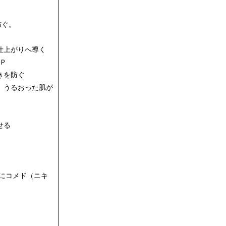
防ぐ。
仕上がりへ導く
Ｐ
きを防ぐ
、うるおった肌が
せる
方にコメド（ニキ