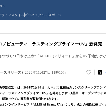
ES
ン
ライフスタイル
ビジネス
グルメ
スポーツ
ロノビューティ ラスティングプライマーUV』新発売
さつづく*1日やけ止め”「ALLIE（アリィー）」からUV下地だけ
ースリリース）
2023年11月27日 11時10分
い
い
ね
谷部佳宏）は、2024年2月10日、カネボウ化粧品のサンスクリーンブランド
！
ティ ラスティングプライマーUV』を発売します（1品目・オープンプライス
数
、朝塗りたての顔印象が長時間つづきます。
を
読
ンラインサービス「ALLIE AI Beauty UV」により、肌との相性に基づ