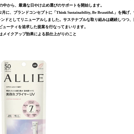
み
E」の中から、最適な日やけ止め選びのサポートを開始します。
込
月に、ブランドコンセプトに「Think Sustainability, Be Beautiful.
み
ブランドとしてリニューアルしました。サステナブルな取り組みは継続しつつ
中
ビューティを追求した提案を行なってまいります。
で
たはメイクアップ効果による肌仕上がりのこと
す