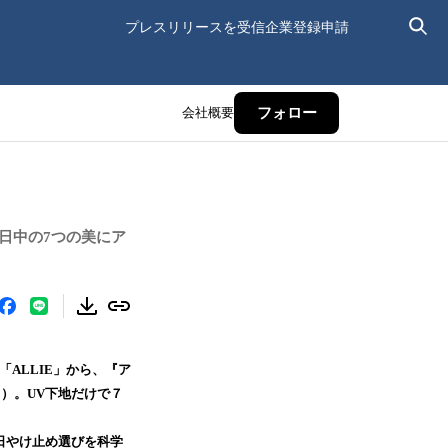
プレスリリースを受信
企業登録申請
会社概要
フォロー
で日中の7つの美にア
「ALLIE」から、『ア
）。UV下地だけで７
く日やけ止め選びを科学