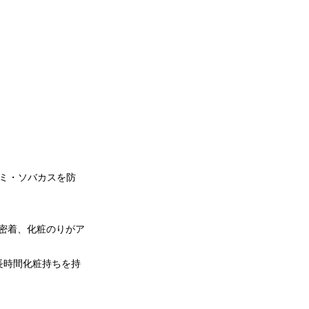
シミ・ソバカスを防
密着、化粧のりがア
長時間化粧持ちを持