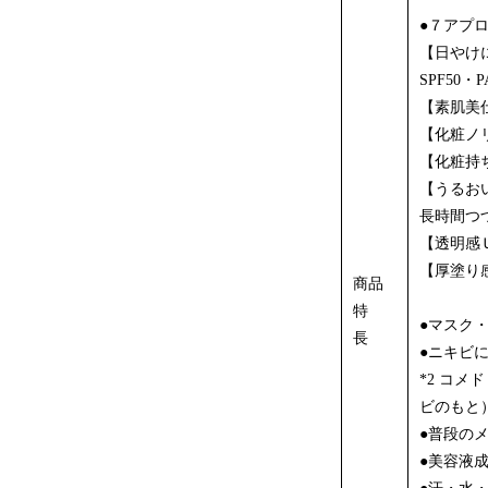
●７アプ
【日やけ
SPF50
【素肌美
【化粧ノ
【化粧持
【うるお
長時間つ
【透明感
【厚塗り
商品
特
●マスク
長
●ニキビ
*2 コ
ビのもと
●普段の
●美容液