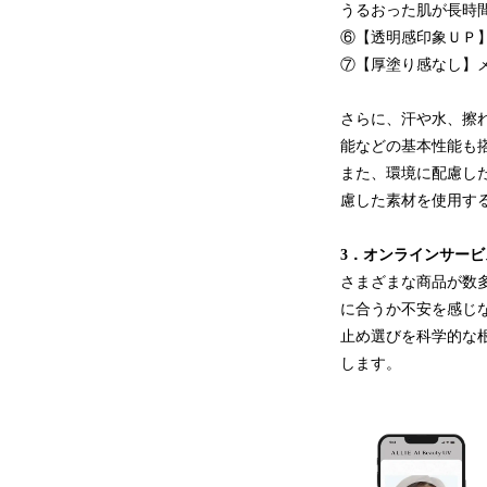
うるおった肌が長
⑥【透明感印象ＵＰ
⑦【厚塗り感なし】
さらに、汗や水、擦
能などの基本性能も
また、環境に配慮し
慮した素材を使用す
3．オンラインサービス「A
さまざまな商品が数多
に合うか不安を感じな
止め選びを科学的な根拠
します。