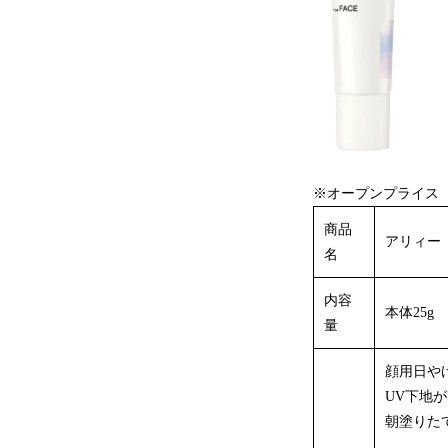
※オープンプライス
商品
アリィー
名
内容
本体25g
量
顔用日や
UV下地
朝塗りた