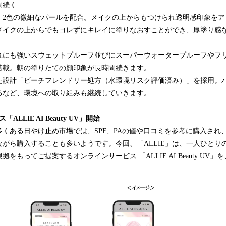
時間続く
】2色の微細なパールを配合。メイクの上からもつけられ透明感印象をア
メイクの上からでもヨレずにキレイに塗りなおすことができ、厚塗り
れにも強いスウェットプルーフ並びにスーパーウォータープルーフやフ
搭載。朝の塗りたての顔印象が長時間続きます。
た設計「ビーチフレンドリー処方（水環境リスク評価済み）」を採用。
るなど、環境への取り組みも継続していきます。
LLIE AI Beauty UV」開始
くある日やけ止め市場では、SPF、PAの値や口コミを参考に購入され
がら購入することも多いようです。今回、「ALLIE」は、一人ひとり
をもってご提案するオンラインサービス 「ALLIE AI Beauty UV」を