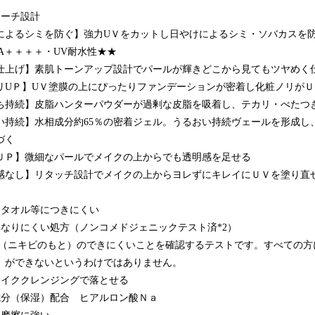
ローチ設計
によるシミを防ぐ】強力UＶをカットし日やけによるシミ・ソバカスを
・PA＋＋＋＋・UV耐水性★★
仕上げ】素肌トーンアップ設計でパールが輝きどこから見てもツヤめく
リUＰ】UＶ塗膜の上にぴったりファンデーションが密着し化粧ノリがＵ
ち持続】皮脂ハンターパウダーが過剰な皮脂を吸着し、テカリ・べたつ
い持続】水相成分約65％の密着ジェル。うるおい持続ヴェールを形成し
づく
ＵＰ】微細なパールでメイクの上からでも透明感を足せる
感なし】リタッチ設計でメイクの上からヨレずにキレイにＵＶを塗り直
・タオル等につきにくい
になりにくい処方（ノンコメドジェニックテスト済*2）
メド（ニキビのもと）のできにくいことを確認するテストです。すべての
）ができないというわけではありません。
メイククレンジングで落とせる
成分（保湿）配合 ヒアルロン酸Ｎａ