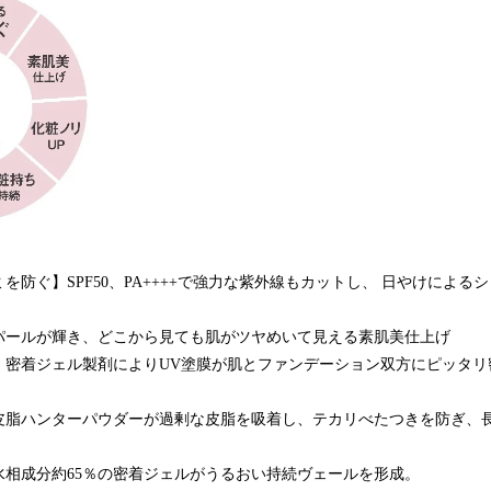
を防ぐ】SPF50、PA++++で強力な紫外線もカットし、 日やけによる
パールが輝き、どこから見ても肌がツヤめいて見える素肌美仕上げ
】密着ジェル製剤によりUV塗膜が肌とファンデーション双方にピッタリ
皮脂ハンターパウダーが過剰な皮脂を吸着し、テカリべたつきを防ぎ、
水相成分約65％の密着ジェルがうるおい持続ヴェールを形成。