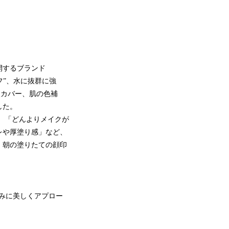
開するブランド
フ”、水に抜群に強
穴カバー、肌の色補
した。
、「どんよりメイクが
レや厚塗り感」など、
、朝の塗りたての顔印
みに美しくアプロー