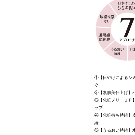
①【日やけによるシミ
ぐ
②【素肌美仕上げ】
③【化粧ノリ ＵＰ
ップ
④【化粧持ち持続】
続
⑤【うるおい持続】