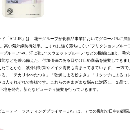
ド「ALLIE」は、花王グループが化粧品事業においてグローバルに展
す。高い紫外線防御効果、こすれに強く落ちにくい“フリクションプルー
ープルーフ”や、汗に強い“スウェットプルーフ”などの機能に加え、毛
機能などを兼ね備えた、付加価値のある日やけ止め商品を提案してきま
えたことから、紫外線対策やメイク需要も高まってきています。 一方で
レる」「テカリやべたつき」「乾燥による粉ふき」「リタッチによるヨ
みは人それぞれで多様です。これらのさまざまな悩みに対応し、１品で
V下地を発売。新たなビューティ提案を行っていきます。
ビューティ
ラスティングプライマーUV』は、７つの機能で日中の顔悩