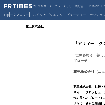
プレスリリース・ニュースリリース配信サービスのPR TIM
Top
テクノロジー
モバイル
アプリ
エンタメ
ビューティー
ファッショ
花王株式会社
『アリィー ク
“世界を想う 美し
プローチ
花王株式会社（ニュ
花王株式会社（社長・長
リィー クロノビュー
つの美へアプローチし
さらに、新たに開発したオ