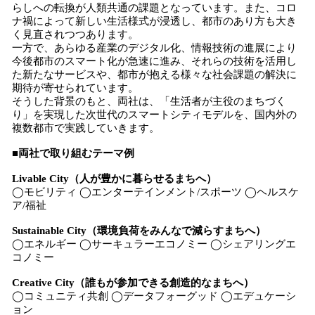
らしへの転換が人類共通の課題となっています。また、コロ
ナ禍によって新しい生活様式が浸透し、都市のあり方も大き
く見直されつつあります。
一方で、あらゆる産業のデジタル化、情報技術の進展により
今後都市のスマート化が急速に進み、それらの技術を活用し
た新たなサービスや、都市が抱える様々な社会課題の解決に
期待が寄せられています。
そうした背景のもと、両社は、「生活者が主役のまちづく
り」を実現した次世代のスマートシティモデルを、国内外の
複数都市で実践していきます。
■両社で取り組むテーマ例
Livable City（人が豊かに暮らせるまちへ）
◯モビリティ ◯エンターテインメント/スポーツ ◯ヘルスケ
ア/福祉
Sustainable City（環境負荷をみんなで減らすまちへ）
◯エネルギー ◯サーキュラーエコノミー ◯シェアリングエ
コノミー
Creative City（誰もが参加できる創造的なまちへ）
◯コミュニティ共創 ◯データフォーグッド ◯エデュケーシ
ョン