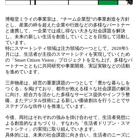
博報堂ミライの事業室は、“チーム企業型”の事業創造を方針
とし、産業の枠を超えた企業や行政などの多様なパートナー
と連携して、一企業では成し得ない大きな社会課題を解決
し、未来の新しい生活を創造していくことを目指して活動し
ています。
特にスマートシティ領域は注力領域の一つとして、2020年5
月には、生活者が主役のスマートシティを実現していくため
の「Smart Citizen Vision」プロジェクトを立ち上げ、多様なパ
ートナーとともに共同研究や事業開発、実証実験などの活動
を進めています。
三井物産は、経営の重要課題の一つとして「豊かな暮らしを
つくる」を掲げており、都市が抱える様々な社会課題の解決
に向け、総合力を活かした多様なサービス提供やインフラ整
備、またデジタル技術による新しい価値創出を行うことでサ
ステナブルな街作りを推進しています。
今後、両社はそれぞれの強みを掛け合わせて、生活者発想に
よる創造的なまちづくり、すなわち「生活者ドリブン・スマ
ートシティ」の実現に取り組んでいきます。
具体的には、未来の社会課題に向き合い、生活者のニーズに