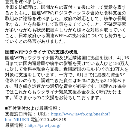
意見を述べました。
岸田文雄総理は、民間からの寄付・支援に対して賛意を表す
るとともに、国連WFPのロジスティクスを含めた食料支援の
取組みに謝辞を述べました。政府の対応として、紛争が長期
化することを前提として政策を立てていくこと、不確定要素
が多いながらも状況把握をしながら様々な対応を取っていく
こと、日本政府から国連WFPへの拠出金についても努力をし
ていくとの発言がありました。
国連W
FP
ウクライナでの
支援の状況
国連WFPはウクライナ国内及び近隣諸国に拠点を設け、4月16
日までに国内避難民や紛争の影響を受けている人びと156万人
に対して食料や現金を支援。近隣諸国のモルドバでは3万人を
対象に支援をしています。一方で、6月までに必要な資金5.9
億米ドルのうち、調達できた資金は36％にあたる2.13億米ド
ル。引き続き迅速かつ適切な資金が必要です。国連WFP協会
ではこれからもウクライナ緊急支援募金を広く呼びかけま
す。皆さまからのご支援をお待ちしております。
■寄付受付および最新情報：
支援窓口情報： URL：
https://www.jawfp.org/oneshot?
btn=NRUKR
電話0120-496-819
最新情報：
https://ja.wfp.org/