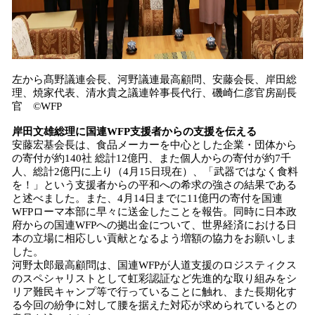
左から髙野議連会長、河野議連最高顧問、安藤会長、岸田総
理、焼家代表、清水貴之議連幹事長代行、磯崎仁彦官房副長
官 ©WFP
岸田
文雄
総理に国連W
FP
支援者から
の支援を伝える
安藤宏基会長は、食品メーカーを中心とした企業・団体から
の寄付が約140社 総計12億円、また個人からの寄付が約7千
人、総計2億円に上り（4月15日現在）、「武器ではなく食料
を！」という支援者からの平和への希求の強さの結果である
と述べました。また、4月14日までに11億円の寄付を国連
WFPローマ本部に早々に送金したことを報告。同時に日本政
府からの国連WFPへの拠出金について、世界経済における日
本の立場に相応しい貢献となるよう増額の協力をお願いしま
した。
河野太郎最高顧問は、国連WFPが人道支援のロジスティクス
のスペシャリストとして虹彩認証など先進的な取り組みをシ
リア難民キャンプ等で行っていることに触れ、また長期化す
る今回の紛争に対して腰を据えた対応が求められているとの