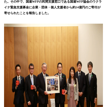
た。その中で、国連WFPの民間支援窓口である国連WFP協会のウクラ
み
イナ緊急支援募金に企業・団体・個人支援者から約14億円のご寄付が
込
寄せられたことを報告しました。
み
中
で
す