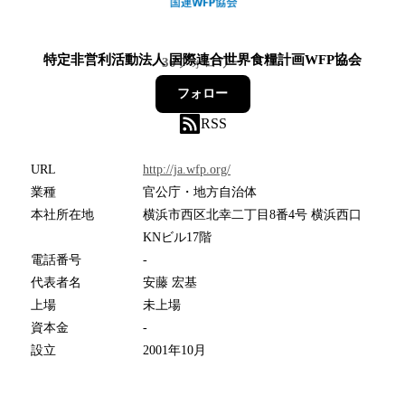
特定非営利活動法人 国際連合世界食糧計画WFP協会
30
フォロワー
フォロー
RSS
URL
http://ja.wfp.org/
業種
官公庁・地方自治体
本社所在地
横浜市西区北幸二丁目8番4号 横浜西口
KNビル17階
電話番号
-
代表者名
安藤 宏基
上場
未上場
資本金
-
設立
2001年10月