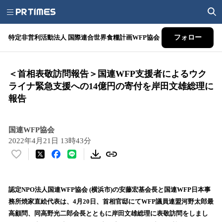
特定非営利活動法人 国際連合世界食糧計画WFP協会
フォロー
＜首相表敬訪問報告＞国連WFP支援者によるウク
ライナ緊急支援への14億円の寄付を岸田文雄総理に
報告
国連WFP協会
2022年4月21日 13時43分
い
い
ね
！
認定NPO法人国連WFP協会 (横浜市)の安藤宏基会長と国連WFP日本事
数
務所焼家直絵代表は、4月20日、首相官邸にてWFP議員連盟河野太郎最
を
高顧問、同高野光二郎会長とともに岸田文雄総理に表敬訪問をしまし
読