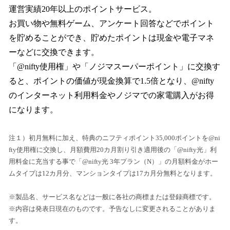
運営実績20年以上のポイントサービス。
お買い物や無料ゲーム、アンケート回答などでポイント
を貯めることができ、貯めたポイントは現金や電子マネ
ーなどに交換できます。
「@nifty使用権」や「ノジマスーパーポイント」に交換す
ると、ポイントの価値が現金換算で1.5倍となり、@nifty
のインターネット利用料金やノジマでの家電購入がお得
になります。
注１）初月無料に加え、特典のニフティポイント35,000ポイントを@ni
fty使用権に交換し、月額費用20カ月割り引き適用後の「@nifty光」利
用料金に充当する事で「@nifty光 3年プラン（N）」の月額料金がホー
ムタイプは12カ月分、マンションタイプは17カ月分無料となります。
※製品名、サービス名などは一般に各社の商標または登録商標です。
※内容は発表日現在のものです。予告なしに変更されることがありま
す。