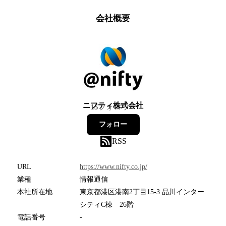
会社概要
ニフティ株式会社
15
フォロワー
フォロー
RSS
URL
https://www.nifty.co.jp/
業種
情報通信
本社所在地
東京都港区港南2丁目15-3 品川インター
シティC棟 26階
電話番号
-