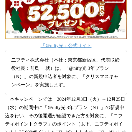
を
読
み
込
み
中
で
「＠nifty光」公式サイト
す
二フティ株式会社（本社：東京都新宿区、代表取締
役社長：前島 一就）は、「@nifty光 3年プラン
（N）」の新規申込者を対象に、「クリスマスキャ
ンペーン」を実施します。
本キャンペーンでは、2024年12月3日（火）～12月25日
（水）の期間中に「＠nifty光 3年プラン（N）」の新規申
込を行い、その後開通が確認できた方を対象に、「ニフ
ティポイントクラブ」のポイント（以下、ニフティポイ