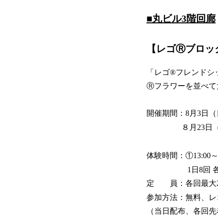
■
丸ビル3階回廊
【レゴⓇブロッ
「レゴ®フレンドシ
Ⓡフラワーを並べて
開催期間：8月3日（
８月23日（土）
体験時間：①13:00～②1
1日8回 各回
定 員：各回最大2
参加方法：無料、レ
（当日配布、各回先