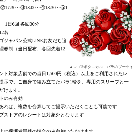
17:30～③18:00～④18:30～⑤1
日6回 各回30分
12名
ゴジャパン公式LINEお友だち追
理券制（当日配布、各回先着12
▲レゴ®ボタニカル バラのブーケ
ント対象店舗での当日1,500円（税込）以上をご利用されたレ
提示で、ご自身で組み立てたバラ1輪を、専用のスリーブと一
だけます。
トのみ有効
あれば、複数を合算してご提示いただくことも可能です
プストアのレシートは対象外となります
以上の保護者同伴の場合のみ参加いただけます