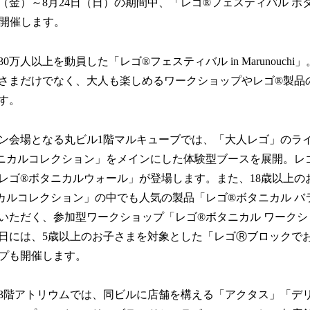
数
（金）～8月24日（日）の期間中、「レゴ®フェスティバル ボタ
を
5」を開催します。
読
み
込
万人以上を動員した「レゴ®フェスティバル in Marunouch
み
さまだけでなく、大人も楽しめるワークショップやレゴ®製品
中
す。
で
す
会場となる丸ビル1階マルキューブでは、「大人レゴ」のラ
ニカルコレクション」をメインにした体験型ブースを展開。レ
レゴ®ボタニカルウォール」が登場します。また、18歳以上の
カルコレクション」の中でも人気の製品「レゴ®ボタニカル バ
いただく、参加型ワークショップ「レゴ®ボタニカル ワーク
日には、5歳以上のお子さまを対象とした「レゴⓇブロックで
プも開催します。
階アトリウムでは、同ビルに店舗を構える「アクタス」「デリエ 