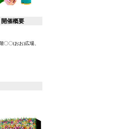
5」開催概要
階〇〇(おお)広場、