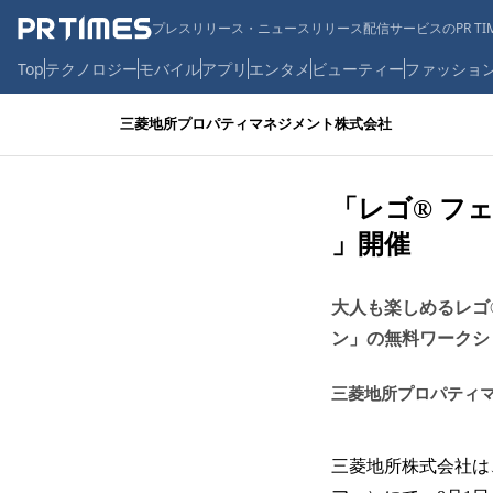
プレスリリース・ニュースリリース配信サービスのPR TIM
Top
テクノロジー
モバイル
アプリ
エンタメ
ビューティー
ファッショ
三菱地所プロパティマネジメント株式会社
「レゴ® フェス
」開催
大人も楽しめるレゴ
ン」の無料ワークシ
三菱地所プロパティ
三菱地所株式会社は