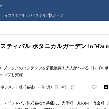
ES
ン
ライフスタイル
ビジネス
グルメ
スポーツ
ティバル ボタニカルガーデン in Marunouc
® ブロックのコンテンツを多数展開！大人がハマる「レゴ® 
ョップも実施
マネジメント株式会社
2025年7月10日 14時00分
い
い
ね
、レゴジャパン株式会社と共催し、大手町・丸の内・有楽町（
！