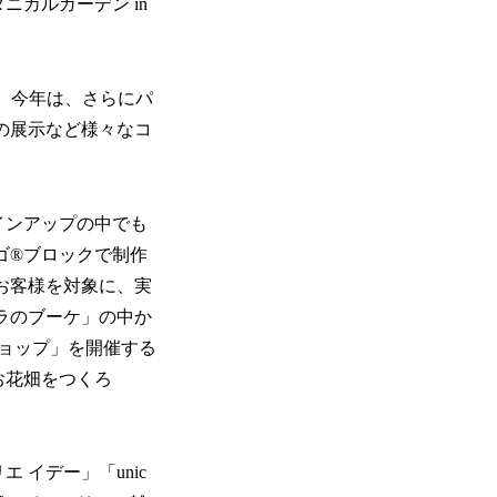
ニカルガーデン in
i」。今年は、さらにパ
の展示など様々なコ
インアップの中でも
ゴ®ブロックで制作
お客様を対象に、実
ラのブーケ」の中か
ショップ」を開催する
お花畑をつくろ
イデー」「unic