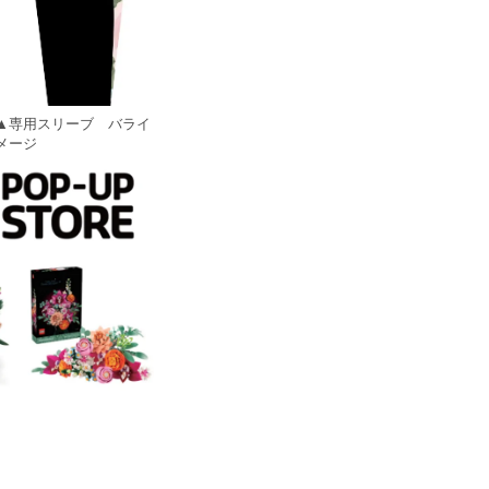
▲専用スリーブ バライ
メージ