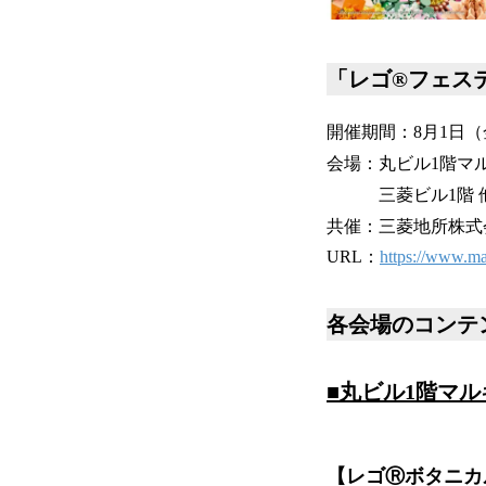
「レゴ®フェスティ
開催期間：8月1日（
会場：丸ビル1階マ
三菱ビル1階 
共催：三菱地所株式
URL：
https://www.ma
各会場のコンテ
■
丸ビル1階マル
【レゴⓇボタニカ