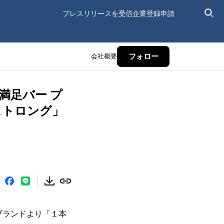
プレスリリースを受信
企業登録申請
会社概要
フォロー
満足バー プ
ストロング」
ブランドより「１本