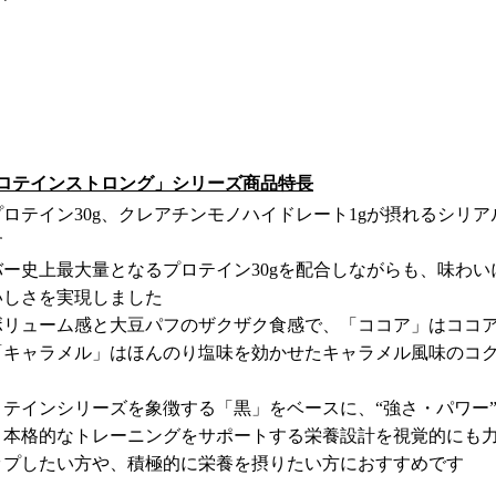
プロテインストロング」シリーズ商品特長
ロテイン30g、クレアチンモノハイドレート1gが摂れるシリ
す
ー史上最大量となるプロテイン30gを配合しながらも、味わい
いしさを実現しました
ボリューム感と大豆パフのザクザク食感で、「ココア」はココ
「キャラメル」はほんのり塩味を効かせたキャラメル風味のコ
テインシリーズを象徴する「黒」をベースに、“強さ・パワー
。本格的なトレーニングをサポートする栄養設計を視覚的にも
ップしたい方や、積極的に栄養を摂りたい方におすすめです