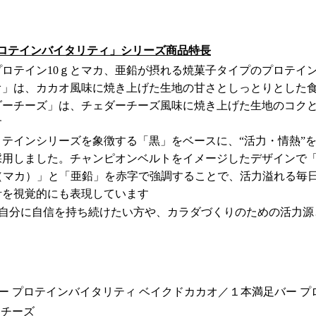
プロテインバイタリティ」シリーズ商品特長
ロテイン10ｇとマカ、亜鉛が摂れる焼菓子タイプのプロテイ
オ」は、カカオ風味に焼き上げた生地の甘さとしっとりとした
ダーチーズ」は、チェダーチーズ風味に焼き上げた生地のコク
す
テインシリーズを象徴する「黒」をベースに、“活力・情熱”
用しました。チャンピオンベルトをイメージしたデザインで「P
A（マカ）」と「亜鉛」を赤字で強調することで、活力溢れる毎
計を視覚的にも表現しています
自分に自信を持ち続けたい方や、カラダづくりのための活力源
ー プロテインバイタリティ ベイクドカカオ／１本満足バー プ
ーチーズ