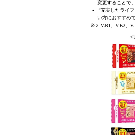
変更することで
“充実したライ
い方におすすめ
※２ V.B1、V.B2、V.