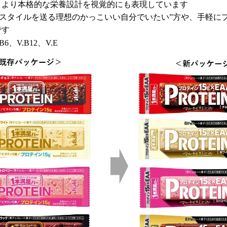
、より本格的な栄養設計を視覚的にも表現しています
フスタイルを送る理想のかっこいい自分でいたい”方や、手軽に
です
B6、V.B12、V.E