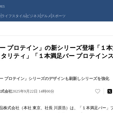
ES
ン
ライフスタイル
ビジネス
グルメ
スポーツ
ー プロテイン」の新シリーズ登場「１本
タリティ」「１本満足バー プロテイン
ー プロテイン」シリーズのデザインも刷新しシリーズを強化
株式会社
2025年9月22日 14時00分
い
い
ね
株式会社（本社 東京、社長 川原浩）は、「１本満足バー」
！