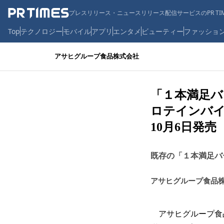
プレスリリース・ニュースリリース配信サービスのPR TIM
Top
テクノロジー
モバイル
アプリ
エンタメ
ビューティー
ファッショ
アサヒグループ食品株式会社
「１本満足バ
ロテインバイ
10月6日発売
既存の「１本満足バ
アサヒグループ食品
アサヒグループ食品