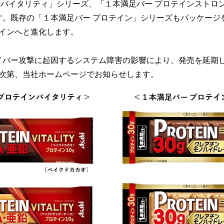
数
ンバイタリティ」シリーズ、「１本満足バー プロテインストロン
を
す。既存の「１本満足バー プロテイン」シリーズもパッケージ
読
インへと進化します。
み
込
み
サイバー攻撃に起因するシステム障害の影響により、発売を延期
中
次第、当社ホームページでお知らせします。
で
す