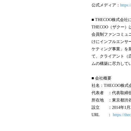
公式メディア：
https:
■ THECOO株式会
THECOO（ザクー
会員制ファンコミュニテ
けにインフルエンサ
ケティング事業」を
て、クライアント（
ムの構築に尽力して
■ 会社概要
社名：THECOO株式
代表者 ：代表取締役
所在地 ：東京都渋谷区
設立 ：2014年1月
URL ：
https://the