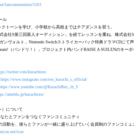
.net/fancommunities/5163
ール
レクトーンを学び、小学校から高校まではチアダンスを習う。
「株式会社S第三回新人オーディション」を経てレッスンを重ね、株式会社
霆ガンヴォルト」Nintendo Switchストライカーパック特典ドラマCDに
 Dream!（バンドリ！）」プロジェクト内バンドRAISE A SUILENの
tps://twitter.com/kurachireo
：
https://www.instagram.com/reo_kurachi_s_official/
https://www.youtube.com/@KurachiReo_ch_S
tps://ameblo.jp/kurachireo/
ニコン）について
e fun “あなたとファンをつなぐファンコミュニティ
イコンの活動を、彼らとファンが一緒に盛り上げていく会員制のファンコミ
anicon.net/icon