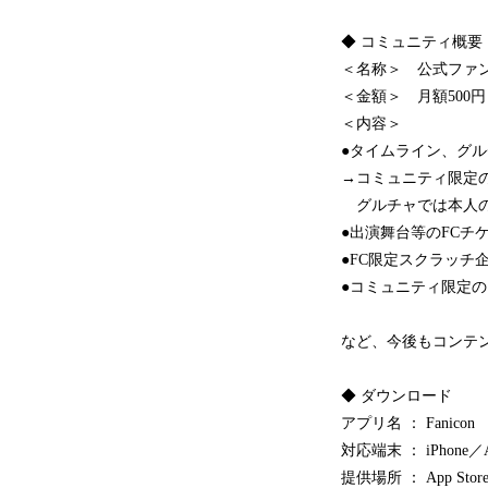
◆ コミュニティ概要
＜名称＞ 公式ファンコミ
＜金額＞ 月額500円
＜内容＞
●タイムライン、グ
→コミュニティ限定
グルチャでは本人の
●出演舞台等のFCチ
●FC限定スクラッチ
●コミュニティ限定
など、今後もコンテ
◆ ダウンロード
アプリ名 ： Fanicon
対応端末 ： iPhone／A
提供場所 ： App Store／