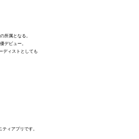
Sの所属となる。
て声優デビュー。
キーボーディストとしても
ュニティアプリです。