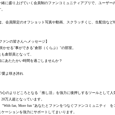
一緒に盛り上げていく会員制のファンコミュニティアプリで、ユーザー
す。
loom』では、会員限定のオフショット写真や動画、スクラッチくじ、生配信な
。
ァンの皆さんへメッセージ】
せる"事ができる"倉部（くらぶ）"の部室。
倉部員となって、
あたたかい時間を過ごしませんか？
om♡愛よ咲き誇れ
、人々の心のよりどころとなる「推し活」を強力に後押しするツールとして
20万人超となっています。
、 “With fan, More fun “あなたとファンをつなぐファンコミュニテ
ニケーションを強力にサポートしてまいります。