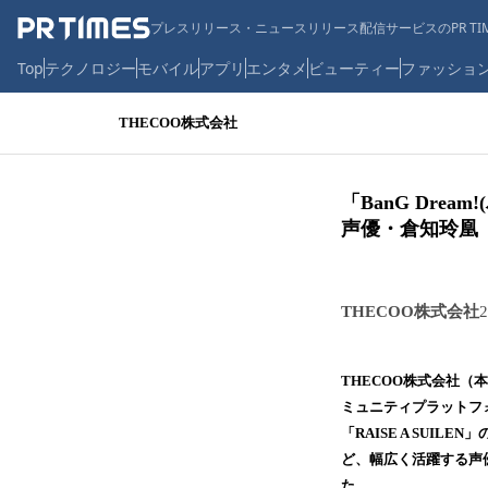
プレスリリース・ニュースリリース配信サービスのPR TIM
Top
テクノロジー
モバイル
アプリ
エンタメ
ビューティー
ファッショ
THECOO株式会社
「BanG Drea
声優・倉知玲凰「Fa
THECOO株式会社
THECOO株式会社（
ミュニティプラットフォー
「RAISE A SU
ど、幅広く活躍する声優・
た。