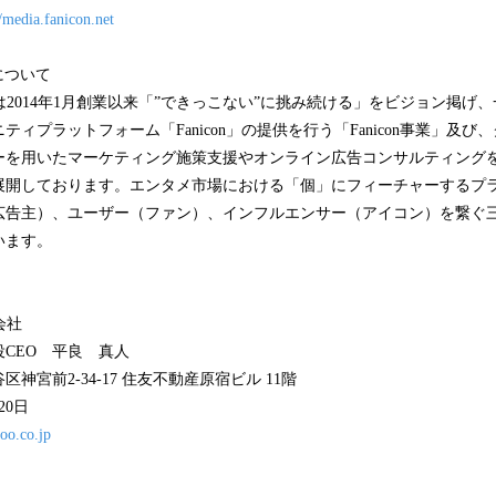
//media.fanicon.net
社について
）は2014年1月創業以来「”できっこない”に挑み続ける」をビジョン掲げ
ィプラットフォーム「Fanicon」の提供を行う「Fanicon事業」及
ーを用いたマーケティング施策支援やオンライン広告コンサルティング
展開しております。エンタメ市場における「個」にフィーチャーするプ
広告主）、ユーザー（ファン）、インフルエンサー（アイコン）を繋ぐ
います。
会社
CEO 平良 真人
神宮前2-34-17 住友不動産原宿ビル 11階
20日
coo.co.jp