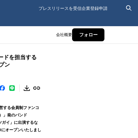
プレスリリースを受信
企業登録申請
会社概要
フォロー
ーボードを担当する
ープン
運営する会員制ファンコ
！）」発のバンド
ワツガイ」に出演するな
:00にオープンいたしまし