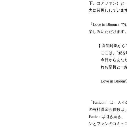
下、コアファン）と
力に後押ししていま
『Love in B
楽しみいただけます
【 倉知玲凰からフ
ここは、"愛を咲か
今日からあなたも
れお部長と一緒に
Love in Blo
「Fanicon」は
の有料課金会員数は、
Faniconは引き続き
ンとファンのコミュ