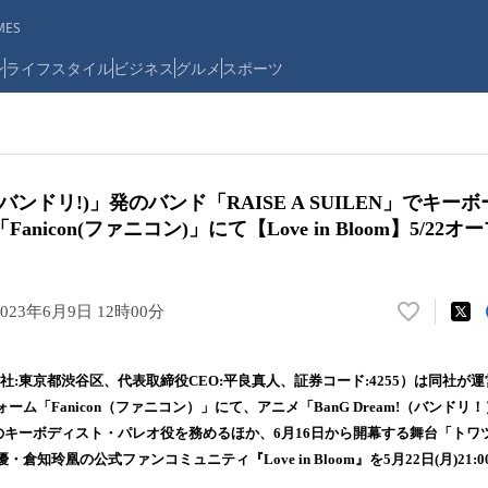
ES
ン
ライフスタイル
ビジネス
グルメ
スポーツ
m!(バンドリ!)」発のバンド「RAISE A SUILEN」でキ
nicon(ファニコン)」にて【Love in Bloom】5/22オ
2023年6月9日 12時00分
い
い
ね
本社:東京都渋谷区、代表取締役CEO:平良真人、証券コード:4255）は同社が
！
ム「Fanicon（ファニコン）」にて、アニメ「BanG Dream!（バンドリ
数
ILEN」のキーボディスト・パレオ役を務めるほか、6月16日から開幕する舞台「ト
を
読
倉知玲凰の公式ファンコミュニティ『Love in Bloom』を5月22日(月)21
み