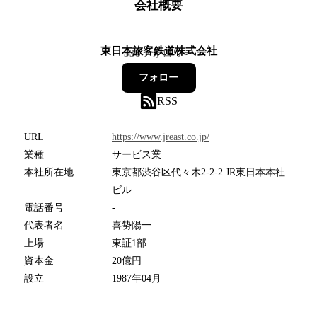
会社概要
東日本旅客鉄道株式会社
338
フォロワー
フォロー
RSS
URL
https://www.jreast.co.jp/
業種
サービス業
本社所在地
東京都渋谷区代々木2-2-2 JR東日本本社
ビル
電話番号
-
代表者名
喜㔟陽一
上場
東証1部
資本金
20億円
設立
1987年04月