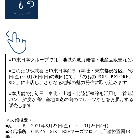
み
込
み
中
で
す
○JR東日本グループでは、地域の魅力発信・地産品販売など
○このたび株式会社JR東日本商事（本社：東京都渋谷区、代表
日(金)～9月26日(日)の期間にて、「のもの POP‐UP STO
SIX」に出店し、さらなる地域の魅力発信に取り組みます。
○本店舗では毎日、東北・上越・北陸新幹線を活用し、首都圏
パン、鮮度が高い産地直送の旬のフルーツなどをお届けすると
販売します！
＜実施概要＞
■期 間 2021年8月27日(金) ～ 9月26日(日)
■出店場所 GINZA SIX B2Fフーズフロア（店舗位置図13
番）