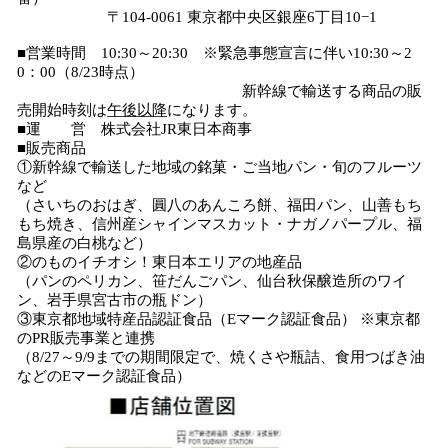
〒104-0061 東京都中央区銀座6丁目10−1
■営業時間 10:30～20:30 ※緊急事態宣言に伴い10:30～2
0：00（8/23時点）
新幹線で輸送する商品の販
売開始時刻は
午後以降
になります。
■運 営 株式会社JR東日本商事
■販売商品
①新幹線で輸送した地域の銘菓・ご当地パン・旬のフルーツ
など
（さいちのおはぎ、圓八のあんころ餅、福田パン、山善もち
もち焼き、信州産シャインマスカット・ナガノパープル、福
島県産の白桃など）
②のものイチオシ！東日本エリアの地産品
（パンのペリカン、笹だんごパン、仙台秋保醸造所のワイ
ン、岩手県宮古市の瓶ドン）
③東京都地域特産品認証食品（Eマーク認証食品） ※東京都
のPR販売事業と連携
（8/27～9/9までの期間限定で、焼くさや瓶詰、食用つばき油
などのEマーク認証食品）