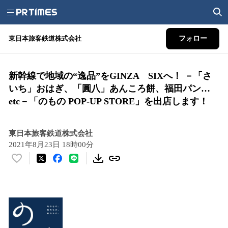
東日本旅客鉄道株式会社
フォロー
新幹線で地域の“逸品”をGINZA SIXへ！ －「さ
いち」おはぎ、「圓八」あんころ餅、福田パン…
etc－「のもの POP‐UP STORE」を出店します！
東日本旅客鉄道株式会社
2021年8月23日 18時00分
い
い
ね
！
数
を
読